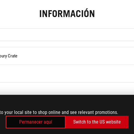
INFORMACIÓN
oury Crate
 Armoury Crate
to your local site to shop online and see relevant promotions.
Permanecer aquí
Switch to the US website
ae en fin de semana o día festivo.