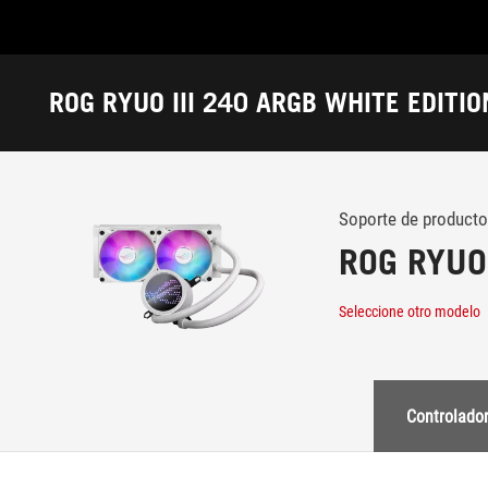
Accessibility links
Saltar al contenido
Ayuda sobre accesibilidad
Ir al menú
ASUS Footer
ROG RYUO III 240 ARGB WHITE EDITIO
-
Soporte
Soporte de producto
ROG RYUO 
Seleccione otro modelo
Controlador