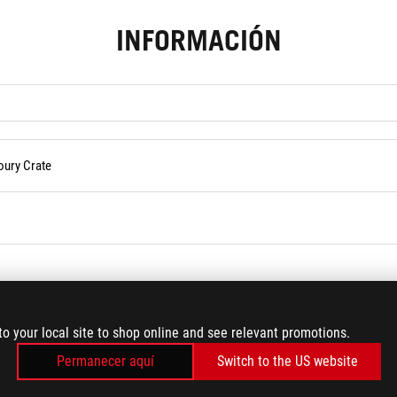
INFORMACIÓN
oury Crate
 Armoury Crate
to your local site to shop online and see relevant promotions.
Permanecer aquí
Switch to the US website
ae en fin de semana o día festivo.