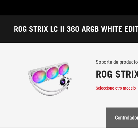
Accessibility links
Saltar al contenido
Ayuda sobre accesibilidad
Ir al menú
ASUS Footer
ROG STRIX LC II 360 ARGB WHITE EDI
-
Soporte
Soporte de producto
ROG STRIX
Seleccione otro modelo
Controlador