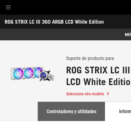
Accessibility links
ROG STRIX LC III 360 ARGB LCD White Edition
Saltar al contenido
Ayuda sobre accesibilidad
Ir al menú
ASUS Footer
-
Soporte
ME
Caracteristicas
Caracteristicas
Especificaciones técnicas
Soporte de producto para
ROG STRIX LC II
Premios
LCD White Editi
Galería
Soporte
Seleccione otro modelo
Controladores y utilidades
Infor