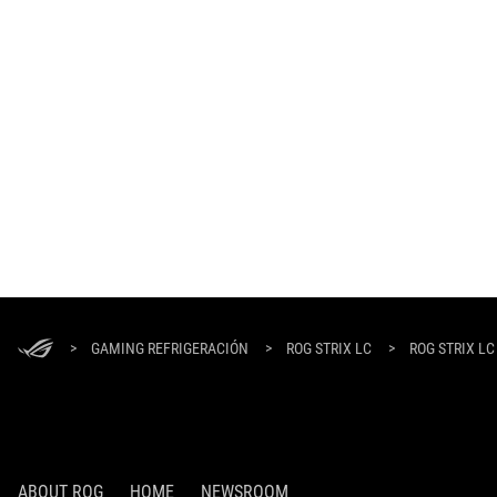
ASUS
Footer
>
GAMING REFRIGERACIÓN
>
ROG STRIX LC
>
ROG STRIX LC
ABOUT ROG
HOME
NEWSROOM