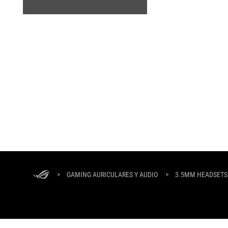
ASUS
Footer
>
GAMING AURICULARES Y AUDIO
>
3.5MM HEADSETS