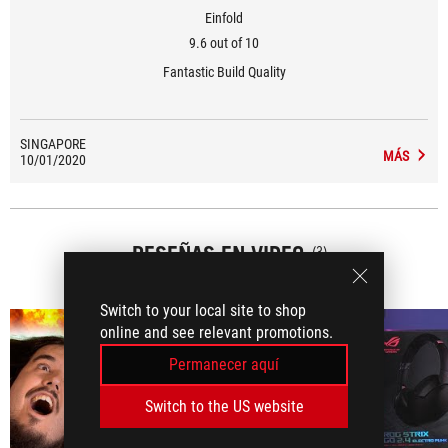
Einfold
9.6 out of 10
Fantastic Build Quality
SINGAPORE
MÁS
10/01/2020
RESEÑAS EN VIDEO
(3)
Switch to your local site to shop
online and see relevant promotions.
Permanecer aquí
Switch to the US website
play