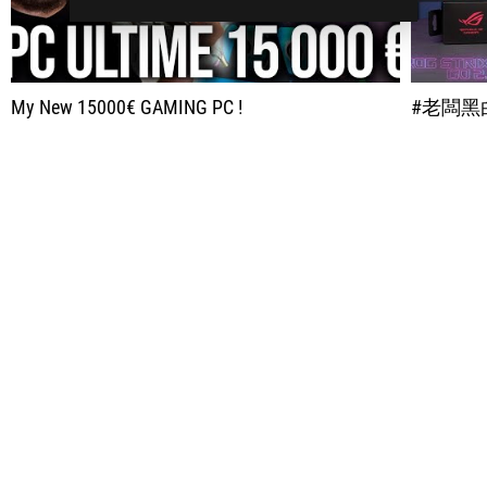
My New 15000€ GAMING PC !
#老闆黑白買 #ELECTRO_PUNK 用比較輕鬆的風格來進行開箱 不知道玩家們對 ROG 新限定色 有什麼看法呢？ ⦿ 黑白買清單： R