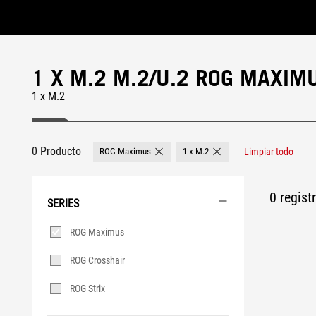
Accessibility links
Saltar al contenido
Ayuda sobre accesibilidad
Ir al menú
ASUS Footer
1 X M.2 M.2/U.2 ROG MAXIM
1 x M.2
0 Producto
ROG Maximus
1 x M.2
Limpiar todo
Remove ROG Maximus
Remove 1 x M.2
0 regist
SERIES
Series
ROG Maximus
ROG Crosshair
ROG Strix