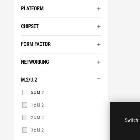
PLATFORM
CHIPSET
FORM FACTOR
NETWORKING
M.2/U.2
M.2/U.2
5 x M.2
1 x M.2
2 x M.2
Switch 
3 x M.2