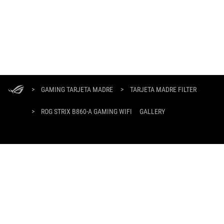
ASUS
Footer
>
GAMING TARJETA MADRE
>
TARJETA MADRE FILTER
>
ROG STRIX B860-A GAMING WIFI
GALLERY
OBTÉN LAS ÚLTIMAS OFERTAS Y MÁS
REGÍSTRATE
ABOUT ROG
HOME