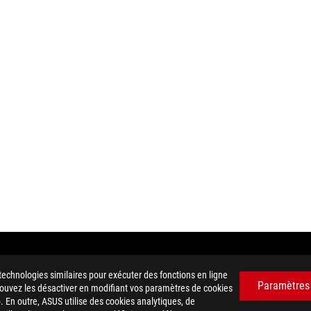
technologies similaires pour exécuter des fonctions en ligne
uement autorisé à fixer un prix de revente recommandé. Tous les reven
Paramètres
 pouvez les désactiver en modifiant vos paramètres de cookies
 les taxes, les frais d'expédition, de manutention et de recyclage.
. En outre, ASUS utilise des cookies analytiques, de