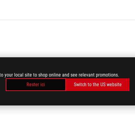
to your local site to shop online and see relevant promotions.
Rester ici
Switch to the US website