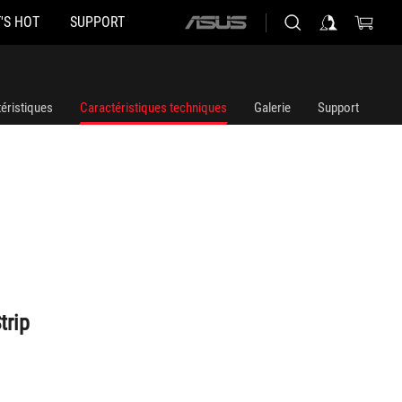
'S HOT
SUPPORT
ASUS
home
logo
éristiques
Caractéristiques techniques
Galerie
Support
trip