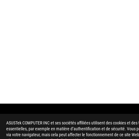
ASUSTek COMPUTER INC et ses sociétés affiliées utilisent des cookies et des 
Disclaimer
En ce qui concerne les informations sur les prix, ASUS est uniq
essentielles, par exemple en matière d’authentification et de sécurité. Vous
Le prix peut ne pas inclure les frais supplémentaires, y compris
via votre navigateur, mais cela peut affecter le fonctionnement de ce site Web