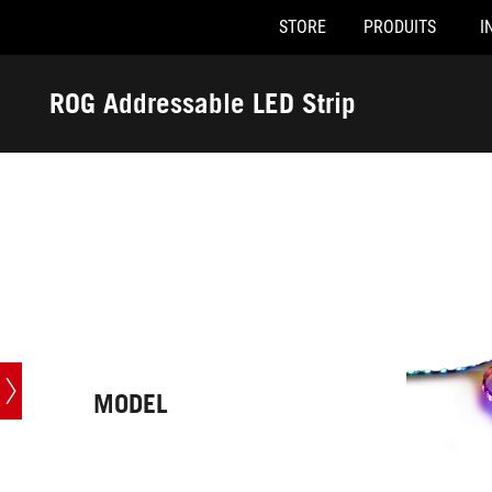
STORE
PRODUITS
I
Accessibility links
Skip to content
Accessibility Help
Skip to Menu
ASUS Footer
ROG Addressable LED Strip
-
Caractéristiques
techniques
MODEL