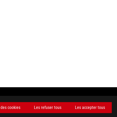
deurs sont libres de fixer leur propre prix comme ils l'entendent.
 des cookies
Les refuser tous
Les accepter tous