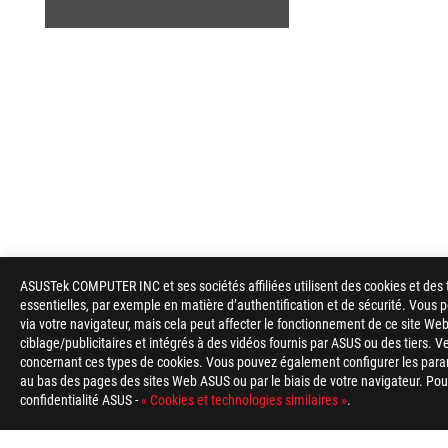
ASUSTek COMPUTER INC et ses sociétés affiliées utilisent des cookies et des 
ASUS
essentielles, par exemple en matière d’authentification et de sécurité. Vous
Footer
via votre navigateur, mais cela peut affecter le fonctionnement de ce site Web
ciblage/publicitaires et intégrés à des vidéos fournis par ASUS ou des tiers. V
>
GAMING REFROIDISSEMENT
>
ROG RYUJIN
>
ROG
concernant ces types de cookies. Vous pouvez également configurer les para
au bas des pages des sites Web ASUS ou par le biais de votre navigateur. Pour 
confidentialité ASUS -
« Cookies et technologies similaires »
.