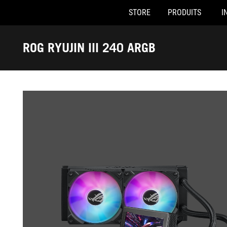
STORE
PRODUITS
I
Accessibility links
Skip to content
Accessibility Help
Skip to Menu
ASUS Footer
ROG RYUJIN III 240 ARGB
-
Galerie