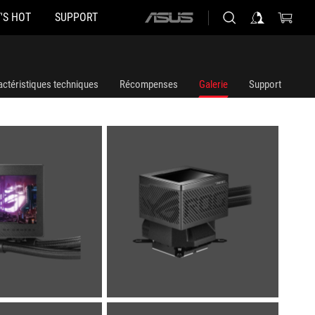
'S HOT
SUPPORT
ASUS
home
logo
actéristiques techniques
Récompenses
Galerie
Support