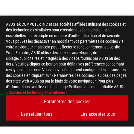
ASUSTek COMPUTER INC et ses sociétés affiliées utilisent des cookies et
des technologies similaires pour exécuter des fonctions en ligne
essentielles, par exemple en matière d’authentification et de sécurité.
Vous pouvez les désactiver en modifiant vos paramètres de cookies via
votre navigateur, mais cela peut affecter le fonctionnement de ce site
Web. En outre, ASUS utilise des cookies analytiques, de
ciblage/publicitaires et intégrés à des vidéos fournis par ASUS ou des
Disclaimer
En ce qui concerne les informations sur les prix, ASUS est uni
tiers. Veuillez cliquer ce bouton pour définir vos préférences concernant
revendeurs sont libres de fixer leur propre prix comme ils l'ent
ces types de cookies. Vous pouvez également configurer les paramètres
Le prix peut ne pas inclure les frais supplémentaires, y compris
des cookies en cliquant sur « Paramètres des cookies » au bas des pages
des sites Web ASUS ou par le biais de votre navigateur. Pour plus
d'informations, veuillez visiter la page Politique de confidentialité ASUS -
« Cookies et technologies similaires »
.
Paramètres des cookies
ASUS
Les refuser tous
Les accepter tous
Footer
>
GAMING REFROIDISSEMENT
>
ROG STRIX LC
>
ROG STRIX LC 120 RGB
SUPPORT