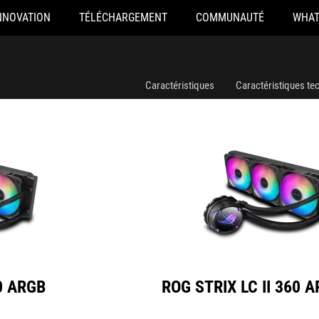
NNOVATION
TÉLÉCHARGEMENT
COMMUNAUTÉ
WHAT
ROG STRIX LC II 360 ARGB
Caractéristiques
Caractéristiques te
60 ARGB
ROG STRIX LC II 360 