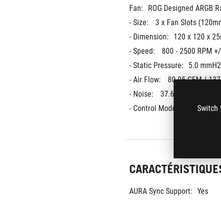
Fan:
ROG Designed ARGB Ra
- Size: 
3 x Fan Slots (120m
- Dimension:
120 x 120 x 2
- Speed: 
800 - 2500 RPM +/
- Static Pressure:
5.0 mmH
- Air Flow: 
80.95 CFM / 137
- Noise: 
37.6 dB(A) 
Switch 
- Control Mode: 
PWM/ DC
CARACTÉRISTIQUE
AURA Sync Support:
Yes