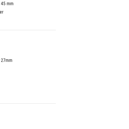
x 45 mm
er
x 27mm