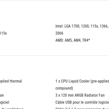
Intel: LGA 1700, 1200, 115x, 1366, 
 115x
2066
AMD: AM5, AM4, TR4*
pplied thermal 
1 x CPU Liquid Cooler (pre-applied
compound)
Fan
3 x 120 mm ARGB Radiator Fan
giciel
Câble USB pour le contrôle logicie