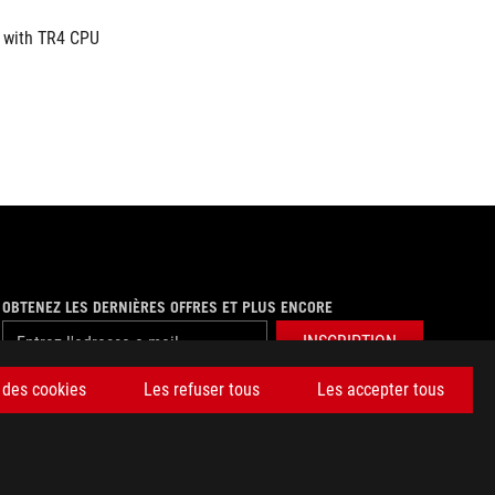
 with TR4 CPU 
OBTENEZ LES DERNIÈRES OFFRES ET PLUS ENCORE
INSCRIPTION
 des cookies
Les refuser tous
Les accepter tous
facebook
twitter
discord
youtube
twitch
instagram
tiktok
threads