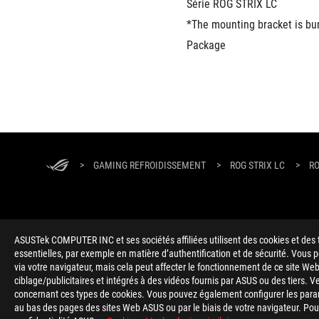
Série ROG STRIX LC
*The mounting bracket is bu
Package
ASUS
Footer
>
GAMING REFROIDISSEMENT
>
ROG STRIX LC
>
RO
ASUSTek COMPUTER INC et ses sociétés affiliées utilisent des cookies et des 
essentielles, par exemple en matière d’authentification et de sécurité. Vous
ABOUT ROG
HOME
NEWSROOM
via votre navigateur, mais cela peut affecter le fonctionnement de ce site Web
ciblage/publicitaires et intégrés à des vidéos fournis par ASUS ou des tiers. V
concernant ces types de cookies. Vous pouvez également configurer les para
au bas des pages des sites Web ASUS ou par le biais de votre navigateur. Pour 