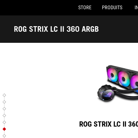
STORE
PRODUITS
I
ROG STRIX LC II 360 ARGB
Accessibility links
Skip to content
Accessibility Help
Skip to Menu
ASUS Footer
ROG STRIX LC II 360 ARGB
ROG STRIX LC II 3