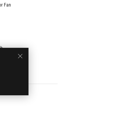
or Fan
3h