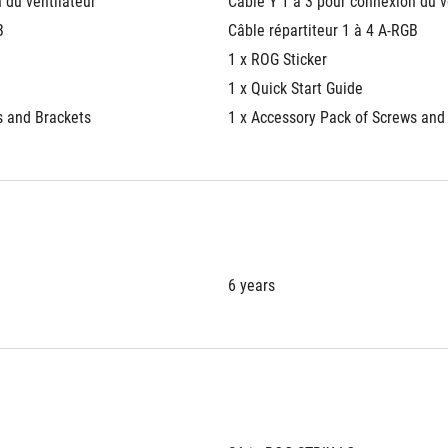
 du ventilateur
Câble Y 1 à 3 pour connexion du v
B
Câble répartiteur 1 à 4 A-RGB
1 x ROG Sticker
1 x Quick Start Guide
s and Brackets
1 x Accessory Pack of Screws and
6 years