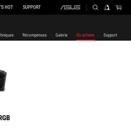
'S HOT
SUPPORT
ASUS
home
logo
chniques
Récompenses
Galerie
Où acheter
Support
ARGB