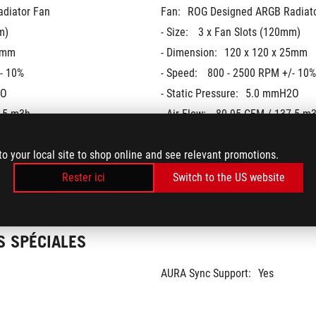
diator Fan
Fan:
ROG Designed ARGB Radiat
m)
- Size: 
3 x Fan Slots (120mm)
5mm
- Dimension:
120 x 120 x 25mm
- 10%
- Speed: 
800 - 2500 RPM +/- 10%
2O
- Static Pressure:
5.0 mmH2O
.5 m3h
- Air Flow: 
80.95 CFM / 137.5 m
- Noise: 
37.6 dB(A) 
to your local site to shop online and see relevant promotions.
- Control Mode: 
PWM/ DC
Rester ici
Switch to the US website
S SPÉCIALES
AURA Sync Support:
Yes