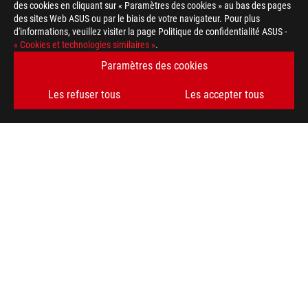
des cookies en cliquant sur « Paramètres des cookies » au bas des pages
des sites Web ASUS ou par le biais de votre navigateur. Pour plus
d'informations, veuillez visiter la page Politique de confidentialité ASUS -
ASUS
« Cookies et technologies similaires »
.
Footer
>
GAMING CARTES GRAPHIQUES
>
ROG ASTRAL
Paramètres des cookies
>
ROG-ASTRAL-RTX5090-32G-BTF-GAMING
GALLERY
Les refuser tous
Les accepter tous
OBTENEZ LES DERNIÈRES OFFRES ET PLUS ENCORE
INSCRIPTION
ABOUT ROG
HOME
NEWSROOM
facebook
twitter
discord
youtube
twitch
instagram
tiktok
threads