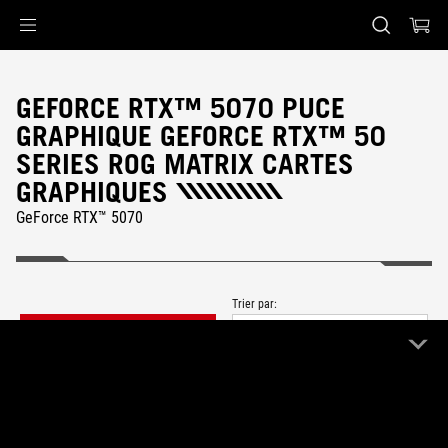
Accessibility links
Skip to content
Accessibility Help
Skip to Menu
ASUS Footer
GEFORCE RTX™ 5070 PUCE
GRAPHIQUE GEFORCE RTX™ 50
SERIES ROG MATRIX CARTES
GRAPHIQUES
GeForce RTX™ 5070
Trier par:
FILTER
Plus récent
0 Produit
Effacer tout
ROG Matrix
Remove ROG Matrix