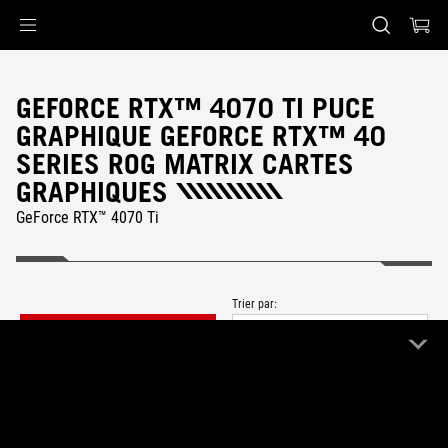
Accessibility links
Skip to content
Accessibility Help
Skip to Menu
ASUS Footer
GEFORCE RTX™ 4070 TI PUCE
GRAPHIQUE GEFORCE RTX™ 40
SERIES ROG MATRIX CARTES
GRAPHIQUES
GeForce RTX™ 4070 Ti
Trier par:
FILTER
Plus récent
0 Produit
Effacer tout
ROG Matrix
Remove ROG Matrix