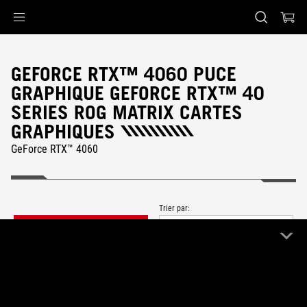
Accessibility links
Skip to content
Accessibility Help
Skip to Menu
ASUS Footer
GEFORCE RTX™ 4060 PUCE
GRAPHIQUE GEFORCE RTX™ 40
SERIES ROG MATRIX CARTES
GRAPHIQUES
GeForce RTX™ 4060
Trier par:
FILTER
Plus récent
0 Produit
Effacer tout
ROG Matrix
Remove ROG Matrix