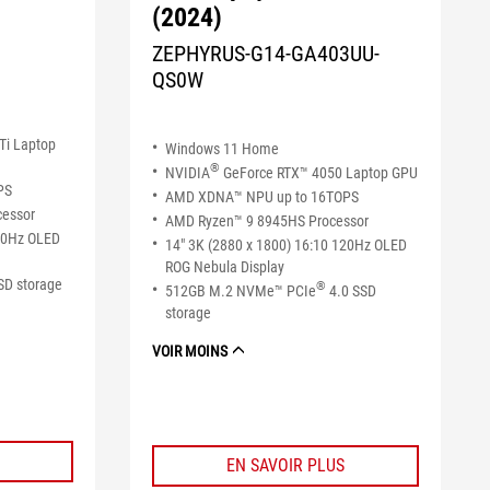
(2024)
ZEPHYRUS-G14-GA403UU-
QS0W
Ti Laptop
Windows 11 Home
®
NVIDIA
GeForce RTX™ 4050 Laptop GPU
PS
AMD XDNA™ NPU up to 16TOPS
cessor
AMD Ryzen™ 9 8945HS Processor
120Hz OLED
14" 3K (2880 x 1800) 16:10 120Hz OLED
ROG Nebula Display
SD storage
®
512GB M.2 NVMe™ PCIe
4.0 SSD
storage
VOIR MOINS
EN SAVOIR PLUS