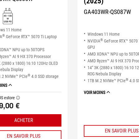
(2025)
GA403WR-QS087W
ows 11 Home
Windows 11 Home
®
IA
GeForce RTX™ 5070 Ti Laptop
®
NVIDIA
GeForce RTX™ 5070 
GPU
DNA™ NPU up to 50TOPS
AMD XDNA™ NPU up to 50TO
yzen™ AI 9 HX 370 Processor
AMD Ryzen™ AI 9 HX 370 Pro
K (2880 x 1800) 16:10 120Hz OLED
14" 3K (2880 x 1800) 16:10 
ebula Display
ROG Nebula Display
®
M.2 NVMe™ PCIe
4.0 SSD storage
®
1TB M.2 NVMe™ PCIe
4.0 S
OINS
VOIR MOINS
US estore
tooltip
9,00 €
ACHETER
EN SAVOIR PLUS
EN SAVOIR PLUS