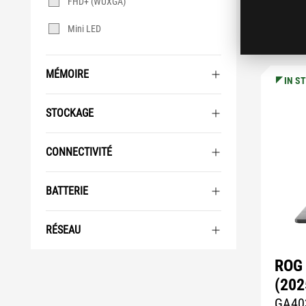
FHD+ (WUXGA)
Mini LED
MÉMOIRE
IN S
STOCKAGE
CONNECTIVITÉ
BATTERIE
RÉSEAU
ROG 
(202
GA40