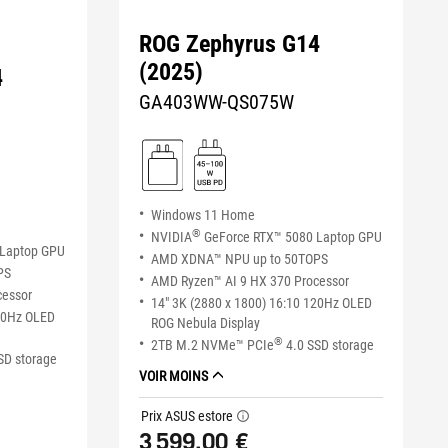
ROG Zephyrus G14
(2025)
4
GA403WW-QS075W
Windows 11 Home
®
NVIDIA
GeForce RTX™ 5080 Laptop GPU
 Laptop GPU
AMD XDNA™ NPU up to 50TOPS
PS
AMD Ryzen™ AI 9 HX 370 Processor
cessor
14" 3K (2880 x 1800) 16:10 120Hz OLED
120Hz OLED
ROG Nebula Display
®
2TB M.2 NVMe™ PCIe
4.0 SSD storage
SD storage
VOIR MOINS
Prix ASUS estore
tooltip
3 599,00 €