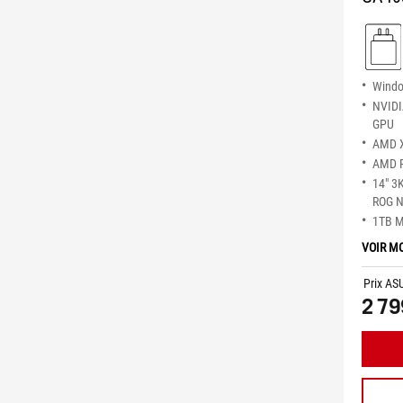
Wind
NVID
GPU
AMD X
AMD R
14" 3
ROG N
1TB 
VOIR M
Prix AS
2 79