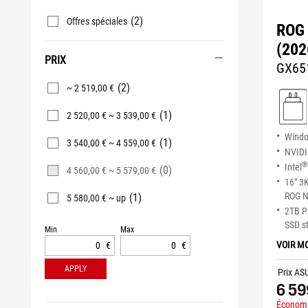
(2)
Offres spéciales
ROG 
(202
PRIX
GX65
(2)
~ 2 519,00 €
(1)
2 520,00 € ~ 3 539,00 €
Wind
(1)
3 540,00 € ~ 4 559,00 €
NVID
®
Intel
(0)
4 560,00 € ~ 5 579,00 €
16" 3
ROG N
(1)
5 580,00 € ~ up
2TB P
SSD s
Min
Max
VOIR M
€
€
APPLY
Prix AS
6 59
Économi