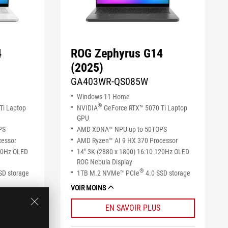
4
ROG Zephyrus G14
(2025)
GA403WR-QS085W
Windows 11 Home
®
Ti Laptop
NVIDIA
GeForce RTX™ 5070 Ti Laptop
GPU
PS
AMD XDNA™ NPU up to 50TOPS
cessor
AMD Ryzen™ AI 9 HX 370 Processor
120Hz OLED
14" 3K (2880 x 1800) 16:10 120Hz OLED
ROG Nebula Display
®
SD storage
1TB M.2 NVMe™ PCIe
4.0 SSD storage
VOIR MOINS
EN SAVOIR PLUS