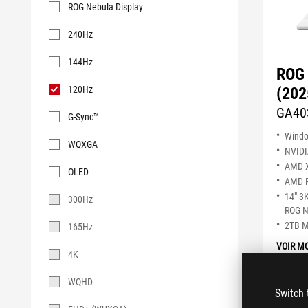
ROG Nebula Display
240Hz
144Hz
ROG 
120Hz
(202
GA40
G-Sync™
Wind
WQXGA
NVID
AMD X
OLED
AMD R
14" 3
300Hz
ROG N
2TB 
165Hz
VOIR M
4K
WQHD
Switch 