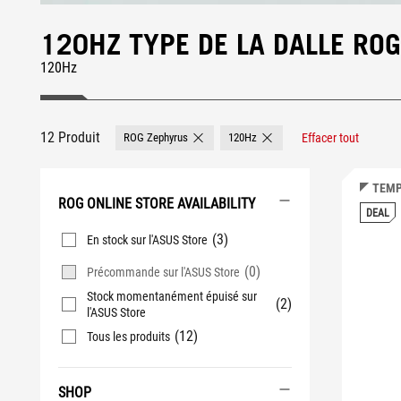
120HZ TYPE DE LA DALLE RO
120Hz
12 Produit
ROG Zephyrus
120Hz
Effacer tout
Remove ROG Zephyrus
Remove 120Hz
TEMP
ROG ONLINE STORE AVAILABILITY
DEAL
(3)
En stock sur l'ASUS Store
(0)
Précommande sur l'ASUS Store
Stock momentanément épuisé sur
(2)
l'ASUS Store
(12)
Tous les produits
SHOP