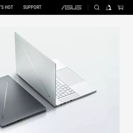
'S HOT
SUPPORT
ASUS
home
logo