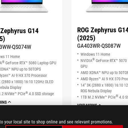
ROG Zephyrus G1
Zephyrus G14
(2025)
5)
GA403WR-QS087W
3WW-QS074W
Windows 11 Home
ows 11 Home
®
NVIDIA
GeForce RTX™ 5070 
®
IA
GeForce RTX™ 5080 Laptop GPU
GPU
DNA™ NPU up to 50TOPS
AMD XDNA™ NPU up to 50TO
yzen™ AI 9 HX 370 Processor
AMD Ryzen™ AI 9 HX 370 Pro
K (2880 x 1800) 16:10 120Hz OLED
14" 3K (2880 x 1800) 16:10 
ebula Display
ROG Nebula Display
®
M.2 NVMe™ PCIe
4.0 SSD storage
®
1TB M.2 NVMe™ PCIe
4.0 S
OINS
VOIR MOINS
EN SAVOIR PLUS
EN SAVOIR PLUS
to your local site to shop online and see relevant promotions.