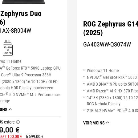
Zephyrus Duo
6)
ROG Zephyrus G1
1AX-SR004W
(2025)
GA403WW-QS074W
ows 11 Home
®
IA
GeForce RTX™ 5090 Laptop GPU
Windows 11 Home
Core™ Ultra 9 Processor 386H
®
NVIDIA
GeForce RTX™ 5080
K (2880 x 1800) 16:10 120Hz OLED
AMD XDNA™ NPU up to 50TO
ebula HDR Display touchscreen
AMD Ryzen™ AI 9 HX 370 Pro
®
CIe
5.0 NVMe™ M.2 Performance
14" 3K (2880 x 1800) 16:10 
torage
ROG Nebula Display
OINS
®
2TB M.2 NVMe™ PCIe
4.0 S
US estore
tooltip
VOIR MOINS
9,00 €
sez 100,00 €
6 699,00 €