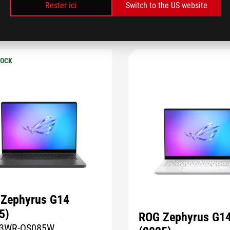
Rester ici
Switch to the US website
COMPARER
COMPARER
TOCK
Zephyrus G14
5)
ROG Zephyrus G1
3WR-QS085W