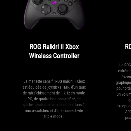
ROG Raikiri II Xbox
R
Wireless Controller
Le ROG
extrême
Ryzen
La manette sans fil ROG Raikiri II Xbox
graphiqu
est équipée de joysticks TMR, d'un taux
pour ord
de rafraîchissement de 1 kHz en mode
un volume
PC, de quatre boutons arrière, de
d
gâchettes double mode, de boutons à
exception
micro-switches et d'une connectivité
ARG
triple mode.
pos