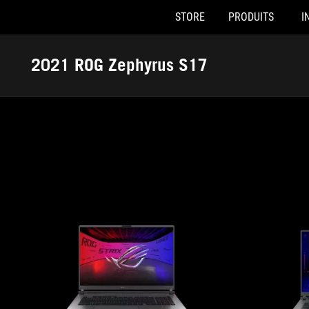
STORE
PRODUITS
I
Accessibility links
Skip to content
Accessibility Help
Skip to Menu
ASUS Footer
2021 ROG Zephyrus S17