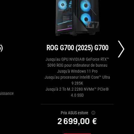
)
ROG G700 (2025) G700
Jusqu'au GPU NVIDIA® GeForce RTX™
5090 ROG pour ordinateur de bureau
Jusqu'à Windows 11 Pro
Jusqu'au processeur Intel® Core™ Ultra
9 285K
Jusqu'à 2 To M.2 2280 NVMe™ PCIe®
puissance
4.0 SSD
Prix ASUS estore
2 699,00 €