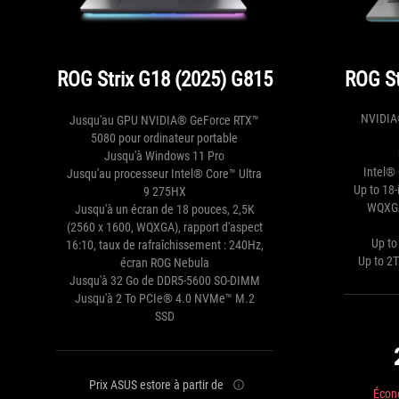
ROG Strix G18 (2025) G815
ROG St
NVIDIA
Jusqu'au GPU NVIDIA® GeForce RTX™
5080 pour ordinateur portable
Jusqu'à Windows 11 Pro
Intel®
Jusqu'au processeur Intel® Core™ Ultra
Up to 18
9 275HX
WQXGA
Jusqu'à un écran de 18 pouces, 2,5K
(2560 x 1600, WQXGA), rapport d'aspect
Up t
16:10, taux de rafraîchissement : 240Hz,
Up to 2
écran ROG Nebula
Jusqu'à 32 Go de DDR5-5600 SO-DIMM
Jusqu'à 2 To PCIe® 4.0 NVMe™ M.2
SSD
Prix ASUS estore à partir de
Écon