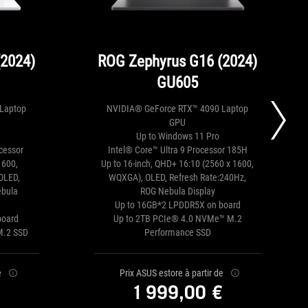
(2024)
ROG Zephyrus G16 (2024)
GU605
Laptop
NVIDIA® GeForce RTX™ 4090 Laptop
GPU
Up to Windows 11 Pro
cessor
Intel® Core™ Ultra 9 Processor 185H
1600,
Up to 16-inch, QHD+ 16:10 (2560 x 1600,
OLED,
WQXGA), OLED, Refresh Rate:240Hz,
ebula
ROG Nebula Display
Up to 16GB*2 LPDDR5X on board
board
Up to 2TB PCIe® 4.0 NVMe™ M.2
M.2 SSD
Performance SSD
e
Prix ASUS estore à partir de
€
1 999,00 €