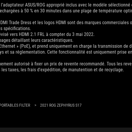
z l’adaptateur ASUS/ROG approprié inclus avec le modèle sélectionné 
e rechargées à 50 % en 30 minutes dans une plage de température opt
HDMI Trade Dress et les logos HDMI sont des marques commerciales 
s spécifications.
évisé vers HDMI 2.1 FRL à compter du 3 mai 2022.
pages détaillant leurs caractéristiques.
 Ethernet » (PoE), et prend uniquement en charge la transmission de 
ys et sa réglementation. Cette fonctionnalité est uniquement prise en 
uement autorisé à fixer un prix de revente recommandé. Tous les reven
 les taxes, les frais d'expédition, de manutention et de recyclage.
PORTABLES FILTER
>
2021 ROG ZEPHYRUS S17