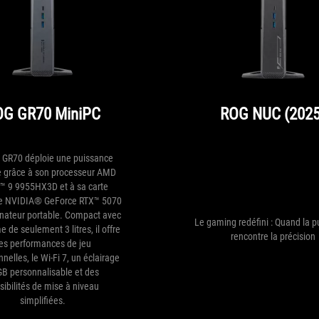
OG GR70 MiniPC
ROG NUC (2025
 GR70 déploie une puissance
 grâce à son processeur AMD
™ 9 9955HX3D et à sa carte
e NVIDIA® GeForce RTX™ 5070
inateur portable. Compact avec
Le gaming redéfini : Quand la 
 de seulement 3 litres, il offre
rencontre la précision
es performances de jeu
nelles, le Wi-Fi 7, un éclairage
B personnalisable et des
sibilités de mise à niveau
simplifiées.