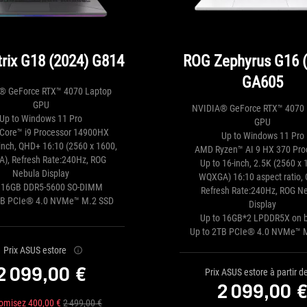
rix G18 (2024) G814
ROG Zephyrus G16 
GA605
® GeForce RTX™ 4070 Laptop
GPU
NVIDIA® GeForce RTX™ 4070 
Up to Windows 11 Pro
GPU
 Core™ i9 Processor 14900HX
Up to Windows 11 Pro
-inch, QHD+ 16:10 (2560 x 1600,
AMD Ryzen™ AI 9 HX 370 Pro
), Refresh Rate:240Hz, ROG
Up to 16-inch, 2.5K (2560 x 
Nebula Display
WQXGA) 16:10 aspect ratio, 
o 16GB DDR5-5600 SO-DIMM
Refresh Rate:240Hz, ROG N
TB PCIe® 4.0 NVMe™ M.2 SSD
Display
Up to 16GB*2 LPDDR5X on 
Up to 2TB PCIe® 4.0 NVMe™ 
Prix ASUS estore
2 099,00 €
Prix ASUS estore à partir d
2 099,00 
omisez 400,00 €
2 499,00 €