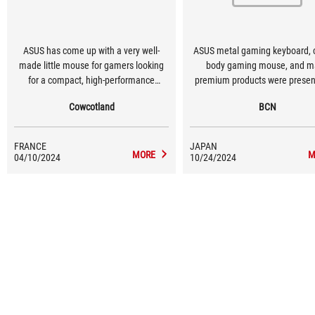
ASUS has come up with a very well-
ASUS metal gaming keyboard, 
made little mouse for gamers looking
body gaming mouse, and m
for a compact, high-performance
premium products were presen
wireless mouse at an affordable price.
motherboards supporting the in
Cowcotland
BCN
This is a high-quality model, with great
chipset were also exhibited at o
attention to detail, including PBT
buttons and on-the-fly replaceable
FRANCE
JAPAN
microswitches.
MORE
M
04/10/2024
10/24/2024