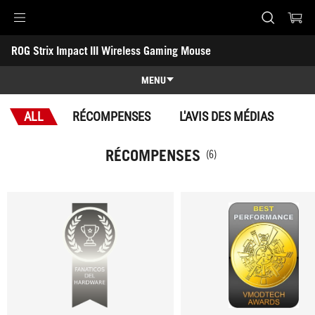
Accessibility links
ROG Strix Impact III Wireless Gaming Mouse
Skip to content
Accessibility Help
Skip to Menu
ASUS Footer
-
Récompenses
MENU
Caractéristiques
ALL
RÉCOMPENSES
L'AVIS DES MÉDIAS
Caractéristiques
Caractéristiques techniques
RÉCOMPENSES
(6)
Récompenses
Galerie
Support