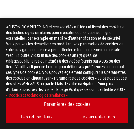
ASUSTek COMPUTER INC et ses sociétés affiliées utilisent des cookies et
des technologies similaires pour exécuter des fonctions en ligne
essentielles, par exemple en matière d’authentification et de sécurité.
Vous pouvez les désactiver en modifiant vos paramètres de cookies via
votre navigateur, mais cela peut affecter le fonctionnement de ce site
Web. En outre, ASUS utilise des cookies analytiques, de
ciblage/publicitaires et intégrés à des vidéos fournis par ASUS ou des
tiers. Veuillez cliquer ce bouton pour définir vos préférences concernant
ces types de cookies. Vous pouvez également configurer les paramètres
des cookies en cliquant sur « Paramètres des cookies » au bas des pages
des sites Web ASUS ou par le biais de votre navigateur. Pour plus
d'informations, veuillez visiter la page Politique de confidentialité ASUS -
ASUS
« Cookies et technologies similaires »
.
Footer
>
GAMING SOURIS & TAPIS DE SOURIS
>
SANS FIL
Paramètres des cookies
>
ROG STRIX IMPACT III WIRELESS GAMING MOUSE
Les refuser tous
Les accepter tous
GALLERY