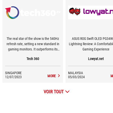
The real star of the show is the 540Hz
ASUS ROG Swift OLED PG34
refresh rate, setting a new standard in
Lightning Review: A Comfortabl
gaming monitors. It outperforms its
Gaming Experience
144Hz and 240Hz counterparts,
Tech 360
Lowyat.net
especially in fast-paced FPS games like
Valorant and CS2.
SINGAPORE
MALAYSIA
MORE
M
12/07/2023
05/03/2024
VOIR TOUT