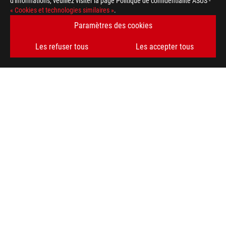
d'informations, veuillez visiter la page Politique de confidentialité ASUS -
« Cookies et technologies similaires »
.
Paramètres des cookies
Les refuser tous
Les accepter tous
ASUS
Footer
>
GAMING MONITEURS
>
MONITEURS FILTER
>
ROG SWIFT PRO PG248QP
AWARD
OBTENEZ LES DERNIÈRES OFFRES ET PLUS ENCORE
INSCRIPTION
ABOUT ROG
HOME