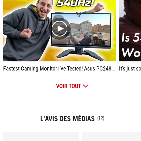
play
Fastest Gaming Monitor I've Tested! Asus PG248QP Review (540Hz E-TN)
It's just 
VOIR TOUT
L'AVIS DES MÉDIAS
(12)