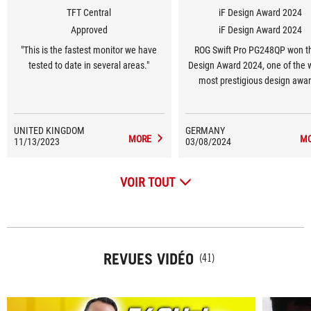
TFT Central
iF Design Award 2024
Approved
iF Design Award 2024
"This is the fastest monitor we have
ROG Swift Pro PG248QP won th
tested to date in several areas."
Design Award 2024, one of the w
most prestigious design awar
UNITED KINGDOM
GERMANY
MORE
M
11/13/2023
03/08/2024
VOIR TOUT
REVUES VIDÉO
(41)