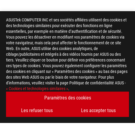
ASUSTek COMPUTER INC et ses sociétés affiliées utilisent des cookies et
des technologies similaires pour exécuter des fonctions en ligne
essentielles, par exemple en matière d’authentification et de sécurité.
Vous pouvez les désactiver en modifiant vos paramètres de cookies via
votre navigateur, mais cela peut affecter le fonctionnement de ce site
Web. En outre, ASUS utilise des cookies analytiques, de
ciblage/publicitaires et intégrés à des vidéos fournis par ASUS ou des
tiers. Veuillez cliquer ce bouton pour définir vos préférences concernant
ces types de cookies. Vous pouvez également configurer les paramètres
des cookies en cliquant sur « Paramètres des cookies » au bas des pages
des sites Web ASUS ou par le biais de votre navigateur. Pour plus
d'informations, veuillez visiter la page Politique de confidentialité ASUS -
ASUS
« Cookies et technologies similaires »
.
Footer
>
GAMING MONITEURS
>
MONITEURS FILTER
Paramètres des cookies
>
ROG STRIX XG32UCG
GALLERY
Les refuser tous
Les accepter tous
OBTENEZ LES DERNIÈRES OFFRES ET PLUS ENCORE