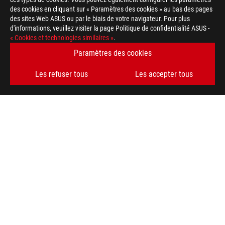
des cookies en cliquant sur « Paramètres des cookies » au bas des pages
des sites Web ASUS ou par le biais de votre navigateur. Pour plus
d'informations, veuillez visiter la page Politique de confidentialité ASUS -
ASUS
« Cookies et technologies similaires »
.
Footer
>
GAMING MONITEURS
>
MONITEURS FILTER
Paramètres des cookies
>
ROG AURA MONITOR LIGHT BAR ALB01
GALLERY
Les refuser tous
Les accepter tous
OBTENEZ LES DERNIÈRES OFFRES ET PLUS ENCORE
INSCRIPTION
ABOUT ROG
HOME
NEWSROOM
facebook
twitter
discord
youtube
twitch
instagram
tiktok
threads