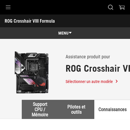
Accessibility links
ROG Crosshair VIII Formula
Skip to content
Accessibility Help
Skip to Menu
ASUS Footer
-
Support
MENU
Caractéristiques
Caractéristiques
Caractéristiques techniques
Assistance produit pour
ROG Crosshair VI
Récompenses
Galerie
Sélectionner un autre modèle
Support
Support
Pilotes et
CPU /
Connaissances
outils
Mémoire