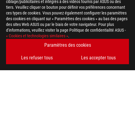
ciblage/publicitaires et intégrés à des vidéos fournis par ASUS ou des
tiers. Veuillez cliquer ce bouton pour définir vos préférences concernant
ces types de cookies. Vous pouvez également configurer les paramètres
des cookies en cliquant sur « Paramètres des cookies » au bas des pages
des sites Web ASUS ou par le biais de votre navigateur. Pour plus
d'informations, veuillez visiter la page Politique de confidentialité ASUS -
« Cookies et technologies similaires »
.
Disclaimer
Toutes les spécifications sont sujettes à changement sans noti
Paramètres des cookies
spécifications exactes des offres. Les produits peuvent ne pas
La couleur de la carte et les versions des logiciels sont sujett
Les refuser tous
Les accepter tous
Tous les noms de marques de commerce, de marques et de produi
Les termes HDMI, interface multimédia haute définition HDMI 
commerciales et des marques déposées de HDMI Licensing Admi
En ce qui concerne les informations sur les prix, ASUS est uni
revendeurs sont libres de fixer leur propre prix comme ils l'ent
Le prix peut ne pas inclure les frais supplémentaires, y compris
ASUS
Footer
>
GAMING CARTES MÈRES
>
CARTES MÈRES FILTER
>
ROG CROSSHAIR VIII FORMULA
SUPPORT