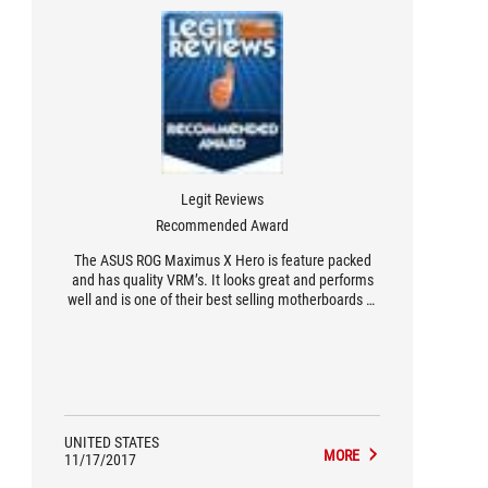
Legit Reviews
Recommended Award
The ASUS ROG Maximus X Hero is feature packed
and has quality VRM’s. It looks great and performs
well and is one of their best selling motherboards of
previous generations.
UNITED STATES
MORE
11/17/2017