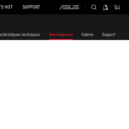
'S HOT
SUPPORT
ASUS
home
logo
actéristiques techniques
Récompenses
Galerie
Support