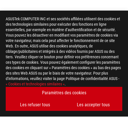
ASUSTek COMPUTER INC et ses sociétés affiliées utilisent des cookies et
des technologies similaires pour exécuter des fonctions en ligne
essentielles, par exemple en matière d’authentification et de sécurité.
Vous pouvez les désactiver en modifiant vos paramètres de cookies via
votre navigateur, mais cela peut affecter le fonctionnement de ce site
Web. En outre, ASUS utilise des cookies analytiques, de
ciblage/publicitaires et intégrés à des vidéos fournis par ASUS ou des
tiers. Veuillez cliquer ce bouton pour définir vos préférences concernant
ces types de cookies. Vous pouvez également configurer les paramètres
des cookies en cliquant sur « Paramètres des cookies » au bas des pages
des sites Web ASUS ou par le biais de votre navigateur. Pour plus
d'informations, veuillez visiter la page Politique de confidentialité ASUS -
ASUS
« Cookies et technologies similaires »
.
Footer
>
GAMING CARTES MÈRES
>
CARTES MÈRES FILTER
Paramètres des cookies
>
ROG STRIX B650-A GAMING WIFI
GALLERY
Les refuser tous
Les accepter tous
OBTENEZ LES DERNIÈRES OFFRES ET PLUS ENCORE