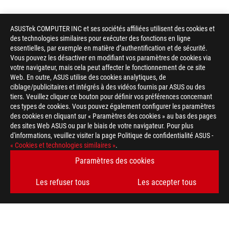
ASUSTek COMPUTER INC et ses sociétés affiliées utilisent des cookies et
des technologies similaires pour exécuter des fonctions en ligne
essentielles, par exemple en matière d’authentification et de sécurité.
Vous pouvez les désactiver en modifiant vos paramètres de cookies via
votre navigateur, mais cela peut affecter le fonctionnement de ce site
Web. En outre, ASUS utilise des cookies analytiques, de
ciblage/publicitaires et intégrés à des vidéos fournis par ASUS ou des
tiers. Veuillez cliquer ce bouton pour définir vos préférences concernant
ces types de cookies. Vous pouvez également configurer les paramètres
des cookies en cliquant sur « Paramètres des cookies » au bas des pages
des sites Web ASUS ou par le biais de votre navigateur. Pour plus
d'informations, veuillez visiter la page Politique de confidentialité ASUS -
ASUS
« Cookies et technologies similaires »
.
Footer
>
GAMING CARTES MÈRES
>
CARTES MÈRES FILTER
Paramètres des cookies
>
ROG STRIX B850-I GAMING WIFI
GALLERY
Les refuser tous
Les accepter tous
OBTENEZ LES DERNIÈRES OFFRES ET PLUS ENCORE
INSCRIPTION