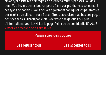
ciblage/publicitaires et intégrés à des vidéos fournis par ASUS ou des
tiers. Veuillez cliquer ce bouton pour définir vos préférences concernant
ces types de cookies. Vous pouvez également configurer les paramètres
des cookies en cliquant sur « Paramètres des cookies » au bas des pages
des sites Web ASUS ou par le biais de votre navigateur. Pour plus
d'informations, veuillez visiter la page Politique de confidentialité ASUS -
« Cookies et technologies similaires »
.
Disclaimer
Toutes les spécifications sont sujettes à changement sans noti
Paramètres des cookies
spécifications exactes des offres. Les produits peuvent ne pas
La couleur de la carte et les versions des logiciels sont sujett
Les refuser tous
Les accepter tous
Tous les noms de marques de commerce, de marques et de produi
Les termes HDMI, interface multimédia haute définition HDMI 
commerciales et des marques déposées de HDMI Licensing Admi
En ce qui concerne les informations sur les prix, ASUS est uni
revendeurs sont libres de fixer leur propre prix comme ils l'ent
Le prix peut ne pas inclure les frais supplémentaires, y compris
ASUS
Footer
>
GAMING CARTES MÈRES
>
CARTES MÈRES FILTER
>
ROG STRIX B860-G GAMING WIFI
SUPPORT