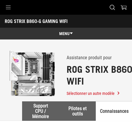
Accessibility links
ROG STRIX B860-G GAMING WIFI
Skip to content
Accessibility Help
Skip to Menu
ASUS Footer
-
Support
MENU
Caractéristiques
Caractéristiques
Caractéristiques techniques
Assistance produit pour
ROG STRIX B86
Récompenses
WIFI
Galerie
Où acheter
Sélectionner un autre modèle
Support
Support
Pilotes et
CPU /
Connaissances
outils
Mémoire