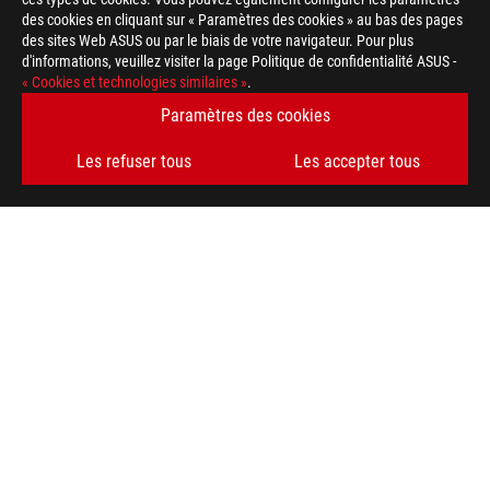
des cookies en cliquant sur « Paramètres des cookies » au bas des pages
des sites Web ASUS ou par le biais de votre navigateur. Pour plus
d'informations, veuillez visiter la page Politique de confidentialité ASUS -
ASUS
« Cookies et technologies similaires »
.
Footer
>
GAMING CARTES MÈRES
>
CARTES MÈRES FILTER
Paramètres des cookies
>
ROG STRIX TRX40-XE GAMING
GALLERY
Les refuser tous
Les accepter tous
OBTENEZ LES DERNIÈRES OFFRES ET PLUS ENCORE
INSCRIPTION
ABOUT ROG
HOME
NEWSROOM
facebook
twitter
discord
youtube
twitch
instagram
tiktok
threads