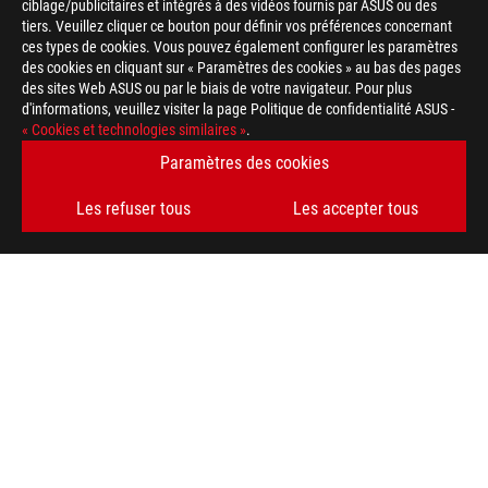
ciblage/publicitaires et intégrés à des vidéos fournis par ASUS ou des
tiers. Veuillez cliquer ce bouton pour définir vos préférences concernant
ces types de cookies. Vous pouvez également configurer les paramètres
des cookies en cliquant sur « Paramètres des cookies » au bas des pages
des sites Web ASUS ou par le biais de votre navigateur. Pour plus
d'informations, veuillez visiter la page Politique de confidentialité ASUS -
« Cookies et technologies similaires »
.
Disclaimer
Toutes les spécifications sont sujettes à changement sans noti
Paramètres des cookies
spécifications exactes des offres. Les produits peuvent ne pas
La couleur de la carte et les versions des logiciels sont sujett
Les refuser tous
Les accepter tous
Tous les noms de marques de commerce, de marques et de produi
Les termes HDMI, interface multimédia haute définition HDMI 
commerciales et des marques déposées de HDMI Licensing Admi
En ce qui concerne les informations sur les prix, ASUS est uni
revendeurs sont libres de fixer leur propre prix comme ils l'ent
Le prix peut ne pas inclure les frais supplémentaires, y compris
ASUS
Footer
>
GAMING CARTES MÈRES
>
CARTES MÈRES FILTER
>
ROG STRIX X570-F GAMING
SUPPORT