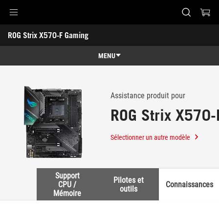
Accessibility links
ROG Strix X570-F Gaming
Skip to content
Accessibility Help
Skip to Menu
ASUS Footer
-
Support
MENU
Caractéristiques
Caractéristiques
Caractéristiques techniques
Assistance produit pour
ROG Strix X570-
Récompenses
Galerie
Sélectionner un autre modèle
Support
Support
Pilotes et
CPU /
Connaissances
outils
Mémoire