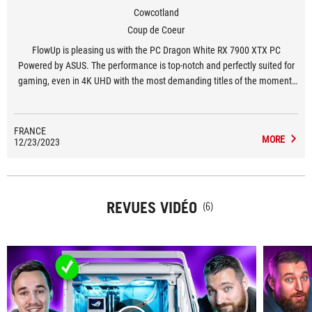
Cowcotland
Coup de Coeur
FlowUp is pleasing us with the PC Dragon White RX 7900 XTX PC
Powered by ASUS. The performance is top-notch and perfectly suited for
gaming, even in 4K UHD with the most demanding titles of the moment!
All this without noise, without overheating and with a totally incredible
look.
FRANCE
MORE
12/23/2023
REVUES VIDÉO
(6)