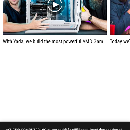
play
With Yada, we build the most powerful AMD Gamer PC possible…
Today we're back togeth