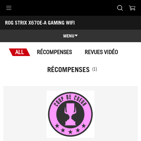
Accessibility links
ROG STRIX X670E-A GAMING WIFI
Skip to content
Accessibility Help
Skip to Menu
ASUS Footer
-
Récompenses
MENU
Caractéristiques
ALL
RÉCOMPENSES
REVUES VIDÉO
Caractéristiques
Caractéristiques techniques
RÉCOMPENSES
(1)
Récompenses
Galerie
Support