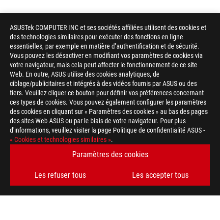
ASUSTek COMPUTER INC et ses sociétés affiliées utilisent des cookies et
des technologies similaires pour exécuter des fonctions en ligne
essentielles, par exemple en matière d’authentification et de sécurité.
Vous pouvez les désactiver en modifiant vos paramètres de cookies via
votre navigateur, mais cela peut affecter le fonctionnement de ce site
Web. En outre, ASUS utilise des cookies analytiques, de
ciblage/publicitaires et intégrés à des vidéos fournis par ASUS ou des
tiers. Veuillez cliquer ce bouton pour définir vos préférences concernant
ces types de cookies. Vous pouvez également configurer les paramètres
des cookies en cliquant sur « Paramètres des cookies » au bas des pages
des sites Web ASUS ou par le biais de votre navigateur. Pour plus
d'informations, veuillez visiter la page Politique de confidentialité ASUS -
ASUS
« Cookies et technologies similaires »
.
Footer
>
GAMING CARTES MÈRES
>
CARTES MÈRES FILTER
Paramètres des cookies
>
ROG STRIX X870-A GAMING WIFI
GALLERY
Les refuser tous
Les accepter tous
OBTENEZ LES DERNIÈRES OFFRES ET PLUS ENCORE
INSCRIPTION