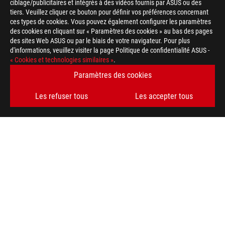
ciblage/publicitaires et intégrés à des vidéos fournis par ASUS ou des
tiers. Veuillez cliquer ce bouton pour définir vos préférences concernant
ces types de cookies. Vous pouvez également configurer les paramètres
des cookies en cliquant sur « Paramètres des cookies » au bas des pages
des sites Web ASUS ou par le biais de votre navigateur. Pour plus
d'informations, veuillez visiter la page Politique de confidentialité ASUS -
« Cookies et technologies similaires »
.
Disclaimer
Toutes les spécifications sont sujettes à changement sans noti
Paramètres des cookies
spécifications exactes des offres. Les produits peuvent ne pas
La couleur de la carte et les versions des logiciels sont sujett
Les refuser tous
Les accepter tous
Tous les noms de marques de commerce, de marques et de produi
Les termes HDMI, interface multimédia haute définition HDMI 
commerciales et des marques déposées de HDMI Licensing Admi
En ce qui concerne les informations sur les prix, ASUS est uni
revendeurs sont libres de fixer leur propre prix comme ils l'ent
Le prix peut ne pas inclure les frais supplémentaires, y compris
ASUS
Footer
>
GAMING CARTES MÈRES
>
CARTES MÈRES FILTER
>
ROG STRIX X870-A GAMING WIFI
SUPPORT