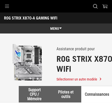
Accessibility links
ROG STRIX X870-A GAMING WIFI
Skip to content
Accessibility Help
Skip to Menu
ASUS Footer
-
Support
MENU
Caractéristiques
Caractéristiques
Caractéristiques techniques
Assistance produit pour
ROG STRIX X87
Récompenses
WIFI
Galerie
Où acheter
Sélectionner un autre modèle
Support
Support
Pilotes et
CPU /
Connaissances
outils
Mémoire