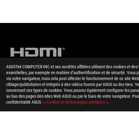
ASUSTek COMPUTER INC et ses sociétés affiliées utilisent des cookies et des 
essentielles, par exemple en matière d’authentification et de sécurité. Vous
via votre navigateur, mais cela peut affecter le fonctionnement de ce site Web
Disclaimer
Toutes les spécifications sont sujettes à changement sans notif
ciblage/publicitaires et intégrés à des vidéos fournis par ASUS ou des tiers. V
disponibles dans tous les marchés.
concernant ces types de cookies. Vous pouvez également configurer les para
La couleur de la carte et les versions des logiciels sont sujett
au bas des pages des sites Web ASUS ou par le biais de votre navigateur. Pour 
Tous les noms de marques de commerce, de marques et de produi
confidentialité ASUS -
« Cookies et technologies similaires »
.
Les termes HDMI, interface multimédia haute définition HDMI
Administrator, Inc.
En ce qui concerne les informations sur les prix, ASUS est uniq
Le prix peut ne pas inclure les frais supplémentaires, y compris