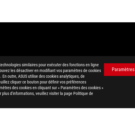
technologies similaires pour exécuter des fonctions en ligne
Paramètres
 pouvez les désactiver en modifiant vos paramètres de cookies
. En outre, ASUS utilise des cookies analytiques, de
ication préalable. Consultez votre revendeur pour connaitre les spéci
euillez cliquer ce bouton pour définir vos préférences
mètres des cookies en cliquant sur « Paramètres des cookies »
es à modification sans préavis.
plus d'informations, veuillez visiter la page Politique de
ts sont la propriété de leurs sociétés respectives.
 et habillage commercial HDMI, et les logos HDMI sont des marques
uement autorisé à fixer un prix de revente recommandé. Tous les reven
 les taxes, les frais d'expédition, de manutention et de recyclage.