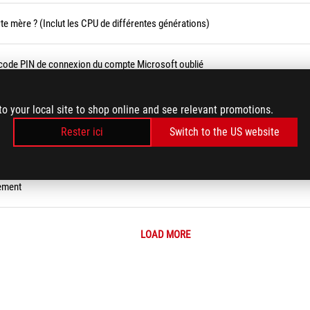
te mère ? (Inclut les CPU de différentes générations)
 code PIN de connexion du compte Microsoft oublié
 la carte mère
to your local site to shop online and see relevant promotions.
Rester ici
Switch to the US website
pas accéder à Windows
ement
LOAD MORE