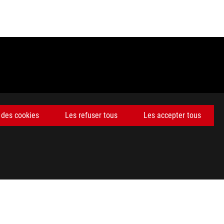
 des cookies
Les refuser tous
Les accepter tous
fications exactes des offres. Les produits peuvent ne pas être
 commerciales et des marques déposées de HDMI Licensing
deurs sont libres de fixer leur propre prix comme ils l'entendent.