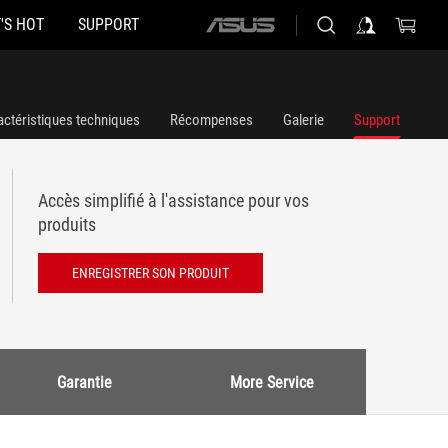
'S HOT
SUPPORT
ASUS
home
logo
actéristiques techniques
Récompenses
Galerie
Support
Accès simplifié à l'assistance pour vos
produits
ENREGISTRER SON PRODUIT
Garantie
More Service