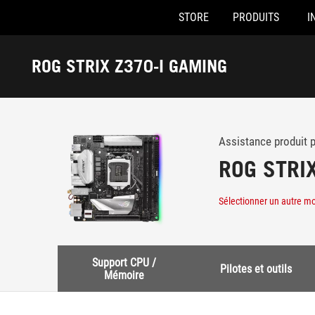
STORE
PRODUITS
I
Accessibility links
Skip to content
Accessibility Help
Skip to Menu
ASUS Footer
ROG STRIX Z370-I GAMING
-
Support
Assistance produit 
ROG STRI
Sélectionner un autre m
Support CPU /
Pilotes et outils
Mémoire