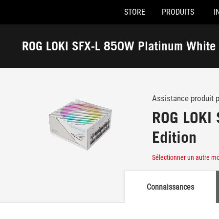
STORE
PRODUITS
I
Accessibility links
Skip to content
Accessibility Help
Skip to Menu
ASUS Footer
ROG LOKI SFX-L 850W Platinum White 
-
Support
Assistance produit 
ROG LOKI 
Edition
Sélectionner un autre m
Connaissances