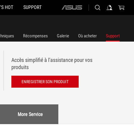
'S HOT
SUPPORT
ASUS
home
logo
chniques
Récompenses
Galerie
Où acheter
Support
Accès simplifié à l'assistance pour vos
produits
ENREGISTRER SON PRODUIT
More Service