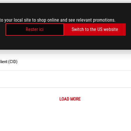
limentation pour les cartes graphiques NVIDIA série 30
to your local site to shop online and see relevant promotions.
Rester ici
Switch to the US website
fs ?
ient (CID)
LOAD MORE