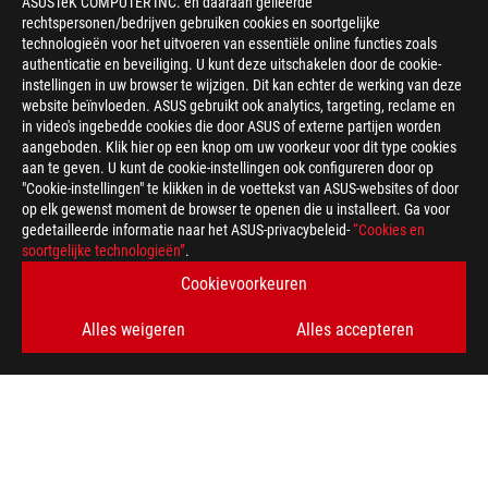
ASUSTeK COMPUTER INC. en daaraan gelieerde
rechtspersonen/bedrijven gebruiken cookies en soortgelijke
technologieën voor het uitvoeren van essentiële online functies zoals
authenticatie en beveiliging. U kunt deze uitschakelen door de cookie-
instellingen in uw browser te wijzigen. Dit kan echter de werking van deze
website beïnvloeden. ASUS gebruikt ook analytics, targeting, reclame en
in video's ingebedde cookies die door ASUS of externe partijen worden
aangeboden. Klik hier op een knop om uw voorkeur voor dit type cookies
Disclaimer
Producten gecertificeerd door de Federal Communications Com
aan te geven. U kunt de cookie-instellingen ook configureren door op
Verenigde Staten en Canada. Bezoek de websites van ASUS USA
"Cookie-instellingen" te klikken in de voettekst van ASUS-websites of door
producten.
op elk gewenst moment de browser te openen die u installeert. Ga voor
Alle specificaties kunnen zonder voorafgaande kennisgeving wo
gedetailleerde informatie naar het ASUS-privacybeleid-
“Cookies en
aanbod. Producten zijn mogelijk niet leverbaar in alle regio's.
soortgelijke technologieën”
.
Specificaties en functies verschillen per model, en alle afbeeld
Cookievoorkeuren
volledige details.
PCB kleur en meegeleverde softwareversies kunnen zonder vo
Alles weigeren
Alles accepteren
Genoemde merk- en productnamen zijn handelsmerken van hun 
Tenzij anders aangegeven, zijn alle prestatieclaims gebaseerd 
praktijksituaties verschillen.
De daadwerkelijke overdrachtssnelheid van USB 3.0, 3.1, 3.2 en
verwerkingssnelheid van het hostapparaat, bestandskenmerken
systeemconfiguratie en uw gebruiksomgeving.
Wat betreft prijsinformatie heeft ASUS alleen het recht om een 