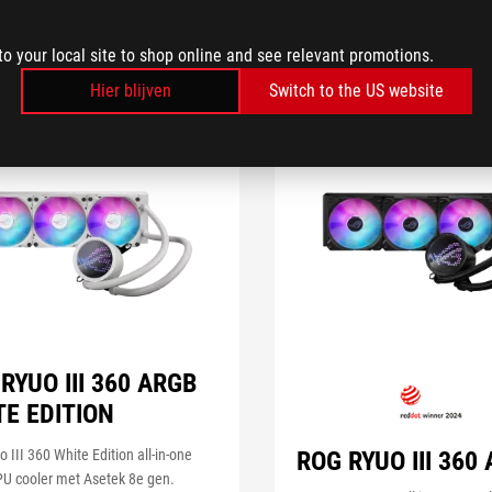
to your local site to shop online and see relevant promotions.
Hier blijven
Switch to the US website
RYUO III 360 ARGB
TE EDITION
ROG RYUO III 360
 III 360 White Edition all-in-one
PU cooler met Asetek 8e gen.