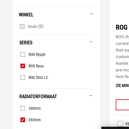
WINKEL
ROG 
(0)
Deals
ROG Ry
SERIES
curved
Series
that su
ROG Ryujin
customi
Asete
ROG Ryuo
pre-mo
fans fe
ROG Strix LC
ZIE MI
RADIATORFORMAAT
Radiatorformaat
240mm
360mm
V