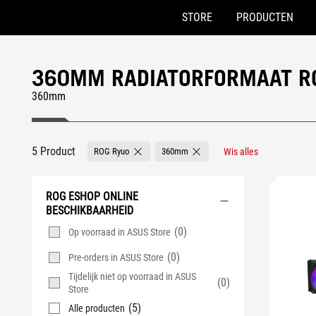
STORE
PRODUCTEN
Accessibility links
Skip to content
Accessibility Help
Skip to Menu
ASUS voettekst
360MM RADIATORFORMAAT RO
360mm
5 Product
ROG Ryuo
360mm
Wis alles
Remove ROG Ryuo
Remove 360mm
ROG ESHOP ONLINE
BESCHIKBAARHEID
(0)
Op voorraad in ASUS Store
(0)
Pre-orders in ASUS Store
Tijdelijk niet op voorraad in ASUS
(0)
Store
(5)
Alle producten