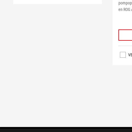
pompopl
en ROG 
V