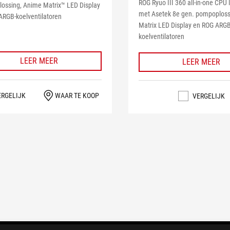
ROG Ryuo III 360 all-in-one CPU l
ossing, Anime Matrix™ LED Display
met Asetek 8e gen. pompoploss
ARGB-koelventilatoren
Matrix LED Display en ROG ARGB
koelventilatoren
LEER MEER
LEER MEER
ERGELIJK
WAAR TE KOOP
VERGELIJK