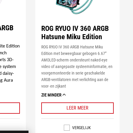
 ARGB
ROG RYUO IV 360 ARGB
Hatsune Miku Edition
te Edition
ROG RYUO IV 360 ARGB Hatsune Miku
inch
Edition met beweegbaar gebogen 6.67”
AMOLED-scherm ondersteunt naked-eye
rts 3D-
video of aangepaste systeeminformatie, en
le system
voorgemonteerde in serie geschakelde
d daisy-
ARGB-ventilatoren met verlichting aan de
ng Aura
voor- en zijkant
ZIE MINDER
LEER MEER
VERGELIJK