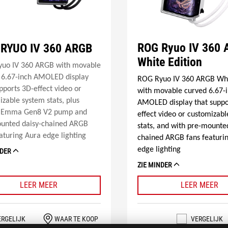
ROG Ryuo IV 360
RYUO IV 360 ARGB
White Edition
uo IV 360 ARGB with movable
 6.67-inch AMOLED display
ROG Ryuo IV 360 ARGB Whi
pports 3D-effect video or
with movable curved 6.67-
zable system stats, plus
AMOLED display that suppo
k Emma Gen8 V2 pump and
effect video or customizab
unted daisy-chained ARGB
stats, and with pre-mounte
aturing Aura edge lighting
chained ARGB fans featuri
edge lighting
NDER
ZIE MINDER
LEER MEER
LEER MEER
ERGELIJK
WAAR TE KOOP
VERGELIJK