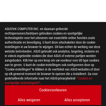
ASUSTeK COMPUTER INC. en daaraan gelieerde
rechtspersonen/bedrijven gebruiken cookies en soortgelijke
technologieën voor het uitvoeren van essentiële online functies zoals
authenticatie en beveiliging. U kunt deze uitschakelen door de cookie-
instellingen in uw browser te wijzigen. Dit kan echter de werking van deze
website beïnvloeden. ASUS gebruikt ook analytics, targeting, reclame en
in video's ingebedde cookies die door ASUS of externe partijen worden
aangeboden. Klik hier op een knop om uw voorkeur voor dit type cookies
aan te geven. U kunt de cookie-instellingen ook configureren door op
"Cookie-instellingen" te klikken in de voettekst van ASUS-websites of door
op elk gewenst moment de browser te openen die u installeert. Ga voor
gedetailleerde informatie naar het ASUS-privacybeleid-
“Cookies en
ASUS
soortgelijke technologieën”
.
voettekst
>
GAMING KOELING
>
ROG STRIX LC
Cookievoorkeuren
>
ROG STRIX LC II 240 ARGB
GALLERY
Alles weigeren
Alles accepteren