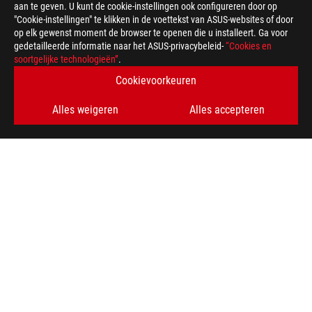
aan te geven. U kunt de cookie-instellingen ook configureren door op
"Cookie-instellingen" te klikken in de voettekst van ASUS-websites of door
op elk gewenst moment de browser te openen die u installeert. Ga voor
gedetailleerde informatie naar het ASUS-privacybeleid-
“Cookies en
soortgelijke technologieën”
.
ASUS
voettekst
>
GAMING KOELING
>
ROG STRIX LC
Cookievoorkeuren
>
ROG STRIX LC III 360 ARGB LCD WHITE EDITION
GALLERY
Alles weigeren
Alles accepteren
KRIJG DE LAATSTE AANBIEDINGEN EN MEER
AANMELDEN
ABOUT ROG
HOME
NEWSROOM