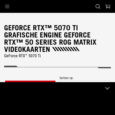
Accessibility links
Skip to content
Accessibility Help
Skip to Menu
ASUS voettekst
GEFORCE RTX™ 5070 TI
GRAFISCHE ENGINE GEFORCE
RTX™ 50 SERIES ROG MATRIX
VIDEOKAARTEN
GeForce RTX™ 5070 Ti
Sorteer op:
FILTER
Nieuwste
0 Product
Wis alles
ROG Matrix
Remove ROG Matrix