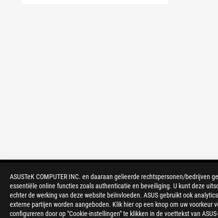
ASUSTeK COMPUTER INC. en daaraan gelieerde rechtspersonen/bedrijven gebru
>
GAMING VIDEOKAARTEN
>
ROG MATRIX
essentiële online functies zoals authenticatie en beveiliging. U kunt deze uits
echter de werking van deze website beïnvloeden. ASUS gebruikt ook analytics,
externe partijen worden aangeboden. Klik hier op een knop om uw voorkeur voo
configureren door op "Cookie-instellingen" te klikken in de voettekst van AS