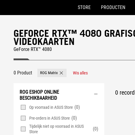
STORE
PRODUCTEN
Accessibility links
Skip to content
Accessibility Help
Skip to Menu
ASUS voettekst
GEFORCE RTX™ 4080 GRAFIS
VIDEOKAARTEN
GeForce RTX™ 4080
0 Product
ROG Matrix
Wis alles
Remove ROG Matrix
0 record
ROG ESHOP ONLINE
BESCHIKBAARHEID
(0)
Op voorraad in ASUS Store
(0)
Pre-orders in ASUS Store
Tijdelijk niet op voorraad in ASUS
(0)
Store