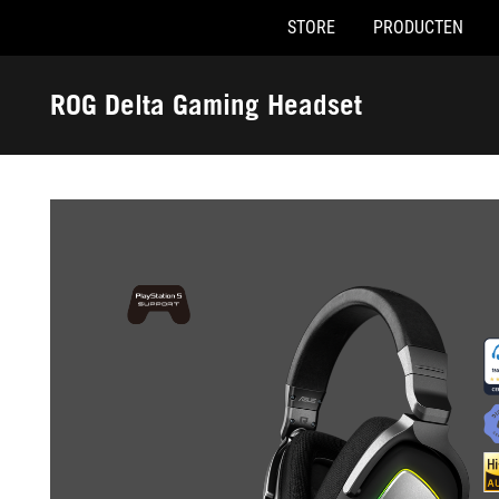
STORE
PRODUCTEN
Accessibility links
Skip to content
Accessibility Help
Skip to Menu
ASUS voettekst
ROG Delta Gaming Headset
-
Galerij