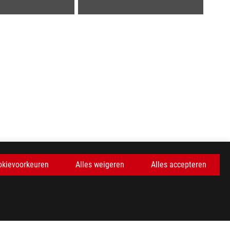
okievoorkeuren
Alles weigeren
Alles accepteren
KRIJG DE LAATSTE AANBIEDINGEN EN MEER
AANMELDEN