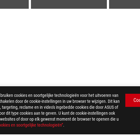
iken cookies en soortgelijke technologieën voor het uitvoeren van
Co
chakelen door de cookie-instellingen in uw browser te wijzigen. Dit kan
 targeting, reclame en in video's ingebedde cookies die door ASUS of
ROG DELTA GAMING HEADSET
GALLERY
r dit type cookies aan te geven. U kunt de cookie-instellingen ook
US-websites of door op elk gewenst moment de browser te openen die u
okies en soortgelijke technologieën”
.