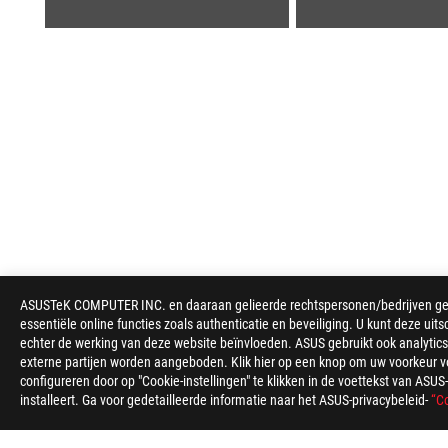
ASUS
ASUSTeK COMPUTER INC. en daaraan gelieerde rechtspersonen/bedrijven gebru
voettekst
essentiële online functies zoals authenticatie en beveiliging. U kunt deze uits
echter de werking van deze website beïnvloeden. ASUS gebruikt ook analytics,
>
GAMING HEADSETS & AUDIO
>
USB HEADSETS
>
externe partijen worden aangeboden. Klik hier op een knop om uw voorkeur voo
configureren door op "Cookie-instellingen" te klikken in de voettekst van AS
installeert. Ga voor gedetailleerde informatie naar het ASUS-privacybeleid-
“Co