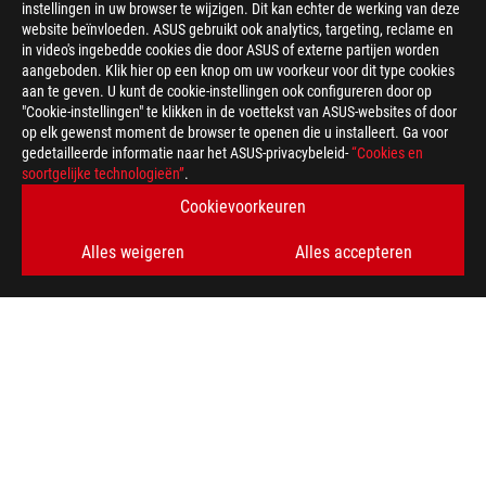
instellingen in uw browser te wijzigen. Dit kan echter de werking van deze
website beïnvloeden. ASUS gebruikt ook analytics, targeting, reclame en
in video's ingebedde cookies die door ASUS of externe partijen worden
Disclaimer
Producten gecertificeerd door de Federal Communications Com
aangeboden. Klik hier op een knop om uw voorkeur voor dit type cookies
Verenigde Staten en Canada. Bezoek de websites van ASUS USA
aan te geven. U kunt de cookie-instellingen ook configureren door op
producten.
"Cookie-instellingen" te klikken in de voettekst van ASUS-websites of door
Alle specificaties kunnen zonder voorafgaande kennisgeving wo
op elk gewenst moment de browser te openen die u installeert. Ga voor
aanbod. Producten zijn mogelijk niet leverbaar in alle regio's.
gedetailleerde informatie naar het ASUS-privacybeleid-
“Cookies en
Specificaties en functies verschillen per model, en alle afbeeld
soortgelijke technologieën”
.
volledige details.
Cookievoorkeuren
PCB kleur en meegeleverde softwareversies kunnen zonder vo
Genoemde merk- en productnamen zijn handelsmerken van hun 
Alles weigeren
Alles accepteren
Tenzij anders aangegeven, zijn alle prestatieclaims gebaseerd 
praktijksituaties verschillen.
De daadwerkelijke overdrachtssnelheid van USB 3.0, 3.1, 3.2 en
verwerkingssnelheid van het hostapparaat, bestandskenmerken
systeemconfiguratie en uw gebruiksomgeving.
Wat betreft prijsinformatie heeft ASUS alleen het recht om een 
eigen prijs te bepalen.
De prijs is mogelijk exclusief extra kosten, waaronder belastin