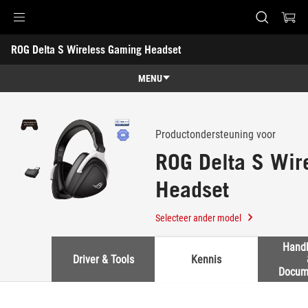
Accessibility links
ROG Delta S Wireless Gaming Headset
Skip to content
Accessibility Help
Skip to Menu
ASUS voettekst
-
Ondersteuning
MENU
Characteristics
Characteristics
Techn. specs
Productondersteuning voor
ROG Delta S Wir
Onderscheidingen
Headset
Galerij
Ondersteuning
Selecteer ander model
Handl
Driver & Tools
Kennis
Docum