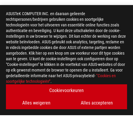
ASUSTeK COMPUTER INC. en daaraan gelieerde
rechtspersonen/bedrijven gebruiken cookies en soortgelijke
technologieën voor het uitvoeren van essentiële online functies zoals
authenticatie en beveiliging. U kunt deze uitschakelen door de cookie-
instellingen in uw browser te wijzigen. Dit kan echter de werking van deze
website beïnvloeden. ASUS gebruikt ook analytics, targeting, reclame en
in video's ingebedde cookies die door ASUS of externe partijen worden
aangeboden. Klik hier op een knop om uw voorkeur voor dit type cookies
aan te geven. U kunt de cookie-instellingen ook configureren door op
"Cookie-instellingen" te klikken in de voettekst van ASUS-websites of door
op elk gewenst moment de browser te openen die u installeert. Ga voor
gedetailleerde informatie naar het ASUS-privacybeleid-
“Cookies en
ASUS
soortgelijke technologieën”
.
voettekst
>
GAMING LAPTOPS
>
LAPTOPS FILTER
Cookievoorkeuren
>
2021 ROG ZEPHYRUS G15
GALLERY
Alles weigeren
Alles accepteren
KRIJG DE LAATSTE AANBIEDINGEN EN MEER
AANMELDEN