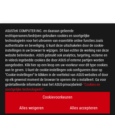
ASUSTeK COMPUTER INC. en daaraan gelieerde
rechtspersonen/bedrijven gebruiken cookies en soortgelijke
technologieën voor het uitvoeren van essentiële online functies zoals
authenticatie en beveiliging. U kunt deze uitschakelen door de cookie-
instellingen in uw browser te wijzigen. Dit kan echter de werking van deze
website beïnvloeden. ASUS gebruikt ook analytics, targeting, reclame en
in video's ingebedde cookies die door ASUS of externe partijen worden
aangeboden. Klik hier op een knop om uw voorkeur voor dit type cookies
aan te geven. U kunt de cookie-instellingen ook configureren door op
"Cookie-instellingen" te klikken in de voettekst van ASUS-websites of door
op elk gewenst moment de browser te openen die u installeert. Ga voor
gedetailleerde informatie naar het ASUS-privacybeleid-
“Cookies en
soortgelijke technologieën”
.
ASUS
voettekst
>
GAMING MUIZEN & MUISMATTEN
>
WIRELESS
Cookievoorkeuren
>
ROG GLADIUS III WIRELESS AIMPOINT GAMING MOUSE
Alles weigeren
Alles accepteren