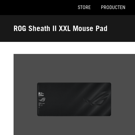
STORE
PRODUCTEN
Accessibility links
Skip to content
Accessibility Help
Skip to Menu
ASUS voettekst
ROG Sheath II XXL Mouse Pad
-
Galerij