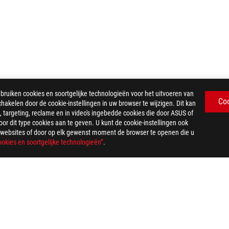
iken cookies en soortgelijke technologieën voor het uitvoeren van
Co
chakelen door de cookie-instellingen in uw browser te wijzigen. Dit kan
 targeting, reclame en in video's ingebedde cookies die door ASUS of
>
ROG SHEATH II XXL MOUSE PAD
GALLERY
r dit type cookies aan te geven. U kunt de cookie-instellingen ook
US-websites of door op elk gewenst moment de browser te openen die u
okies en soortgelijke technologieën”
.
PRIVACY POLICY
TERMS OF USE NOTICE
COOKI