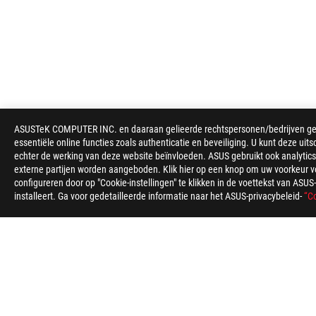
ASUS
ASUSTeK COMPUTER INC. en daaraan gelieerde rechtspersonen/bedrijven gebru
voettekst
essentiële online functies zoals authenticatie en beveiliging. U kunt deze uits
echter de werking van deze website beïnvloeden. ASUS gebruikt ook analytics,
>
GAMING MUIZEN & MUISMATTEN
>
MUISMATTEN
externe partijen worden aangeboden. Klik hier op een knop om uw voorkeur voo
configureren door op "Cookie-instellingen" te klikken in de voettekst van AS
installeert. Ga voor gedetailleerde informatie naar het ASUS-privacybeleid-
“Co
ABOUT ROG
HOME
NEWSROOM
Belgium/Nederlands