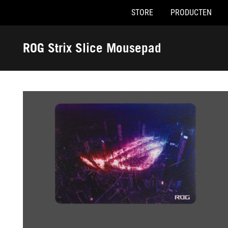
STORE
PRODUCTEN
Accessibility links
Skip to content
Accessibility Help
Skip to Menu
ASUS voettekst
ROG Strix Slice Mousepad
-
Galerij