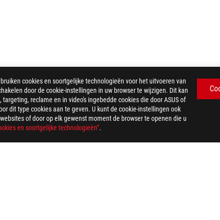
iken cookies en soortgelijke technologieën voor het uitvoeren van
Co
chakelen door de cookie-instellingen in uw browser te wijzigen. Dit kan
 targeting, reclame en in video's ingebedde cookies die door ASUS of
>
ROG STRIX SLICE MOUSEPAD
GALLERY
r dit type cookies aan te geven. U kunt de cookie-instellingen ook
US-websites of door op elk gewenst moment de browser te openen die u
okies en soortgelijke technologieën”
.
PRIVACY POLICY
TERMS OF USE NOTICE
COOKI