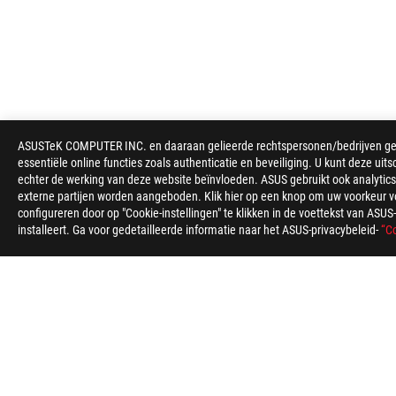
ASUS
ASUSTeK COMPUTER INC. en daaraan gelieerde rechtspersonen/bedrijven gebru
voettekst
essentiële online functies zoals authenticatie en beveiliging. U kunt deze uits
echter de werking van deze website beïnvloeden. ASUS gebruikt ook analytics,
>
GAMING MUIZEN & MUISMATTEN
>
MUISMATTEN
externe partijen worden aangeboden. Klik hier op een knop om uw voorkeur voo
configureren door op "Cookie-instellingen" te klikken in de voettekst van AS
installeert. Ga voor gedetailleerde informatie naar het ASUS-privacybeleid-
“Co
ABOUT ROG
HOME
NEWSROOM
Belgium/Nederlands