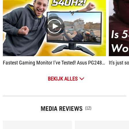
play
Fastest Gaming Monitor I've Tested! Asus PG248QP Review (540Hz E-TN)
It's just 
BEKIJK ALLES
MEDIA REVIEWS
(12)