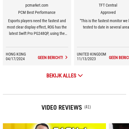
pcmarket.com
TFT Central
PCM Best Performance
Approved
Esports players need the fastest and
"This is the fastest monitor we
most clear display effect, ROG has the
tested to date in several area
latest Swift Pro PG248QP, using the
latest ESports-TN panel technology,
Combined with comprehensive OSD
Settings and NVIDIA G-SYNC Ultra Low
HONG KONG
UNITED KINGDOM
GEEN BERICHT!
GEEN BERIC
04/17/2024
Motion Blur 2 ultra low shadow
11/13/2023
technology, players with eagle eyes
can grasp the reaction of each game
BEKIJK ALLES
screen. However, its professional
esports specifications also make the
pricing quite high, and users without
special needs may be deterred.
VIDEO REVIEWS
(41)