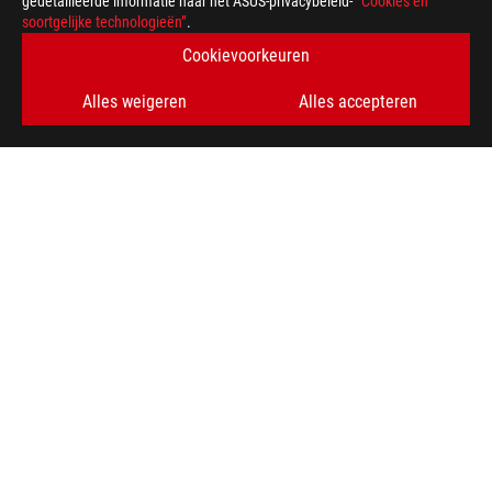
gedetailleerde informatie naar het ASUS-privacybeleid-
“Cookies en
soortgelijke technologieën”
.
Cookievoorkeuren
Alles weigeren
Alles accepteren
ASUS
voettekst
>
GAMING MONITOREN
>
MONITOREN FILTER
>
ROG SWIFT PRO PG248QP
AWARD
KRIJG DE LAATSTE AANBIEDINGEN EN MEER
AANMELDEN
ABOUT ROG
HOME