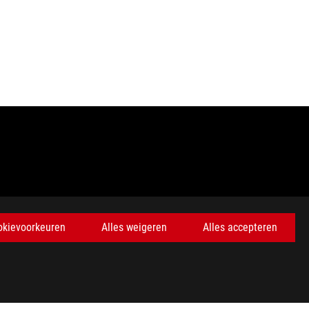
okievoorkeuren
Alles weigeren
Alles accepteren
de handelsmerken van HDMI Licensing Administrator, Inc.
 Staten en Canada. Bezoek de websites van ASUS USA en ASUS
oducten zijn mogelijk niet leverbaar in alle regio's.
ledige details.