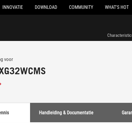
INNOVATIE
DOWNLOAD
COMMUNITY
WHAT'S HOT
Characteristic
ng voor
x XG32WCMS
ennis
Handleiding & Documentatie
Garan