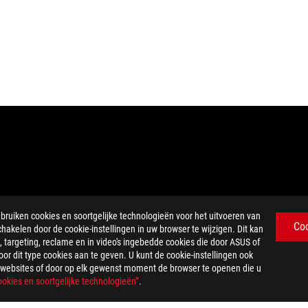
iken cookies en soortgelijke technologieën voor het uitvoeren van
Co
chakelen door de cookie-instellingen in uw browser te wijzigen. Dit kan
DMI Trade dress en de HDMI logo's zijn handelsmerken of gedeponeer
 targeting, reclame en in video's ingebedde cookies die door ASUS of
mmission en Industry Canada worden gedistribueerd in de Verenigde
r dit type cookies aan te geven. U kunt de cookie-instellingen ook
US-websites of door op elk gewenst moment de browser te openen die u
en gewijzigd. Informeer bij de leverancier naar het exacte aanbod. Pr
okies en soortgelijke technologieën”
.
ingen zijn ter illustratie. Raadpleeg de specificatiespagina voor de vol
orafgaande kennisgeving worden gewijzigd.