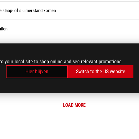
e slaap- of sluimerstand komen
iten
 automatisch in de slaap- of slaapstand
to your local site to shop online and see relevant promotions.
telde Vragen
Hier blijven
Switch to the US website
nschakelen van de monitor
LOAD MORE