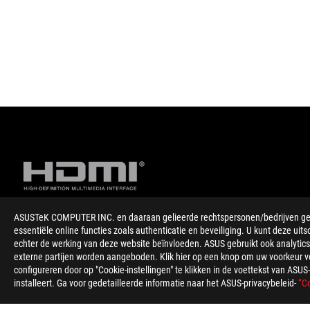
ASUSTeK COMPUTER INC. en daaraan gelieerde rechtspersonen/bedrijven gebru
essentiële online functies zoals authenticatie en beveiliging. U kunt deze uits
Disclaimer
De termen HDMI, HDMI High-Definition Multimedia Interface, H
echter de werking van deze website beïnvloeden. ASUS gebruikt ook analytics,
Producten gecertificeerd door de Federal Communications Co
externe partijen worden aangeboden. Klik hier op een knop om uw voorkeur voo
Canada voor informatie over lokaal verkrijgbare producten.
configureren door op "Cookie-instellingen" te klikken in de voettekst van AS
Alle specificaties kunnen zonder voorafgaande kennisgeving word
installeert. Ga voor gedetailleerde informatie naar het ASUS-privacybeleid-
“Co
Specificaties en functies verschillen per model, en alle afbeeld
PCB kleur en meegeleverde softwareversies kunnen zonder vo