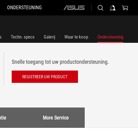
ONDERSTEUNING
ASUS
home
logo
s
Techn. specs
Galerij
Waar te koop
Ondersteuning
Snelle toegang tot uw productondersteuning.
REGISTREER UW PRODUCT
tie
More Service