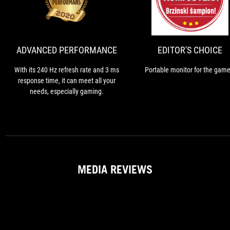
ADVANCED
With
PERFORMANCE
its
240
Hz
refresh
ADVANCED PERFORMANCE
EDITOR'S CHOICE
rate
and
With its 240 Hz refresh rate and 3 ms
Portable monitor for the game
3
response time, it can meet all your
ms
needs, especially gaming.
response
time,
it
can
meet
all
your
MEDIA REVIEWS
needs,
especially
gaming.