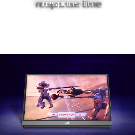
responstijd
De snelle responstijd van 3ms maakt een einde aan vegen en
bewegingsonscherpte. Hierdoor kunnen gamers direct reageren
op wat er op het scherm gebeurt, vooral in snel bewegende
games - ga de bocht door als een professionele coureur, en
schiet vijanden neer als een doorgewinterde soldaat.