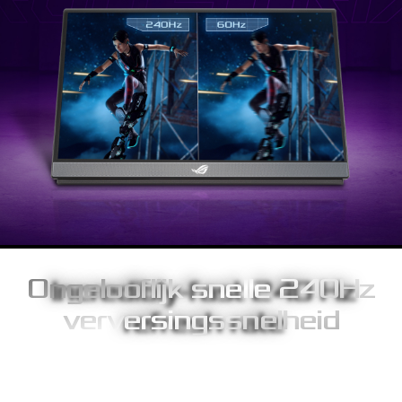
Ongelooflijk snelle 240Hz
verversingssnelheid
Dankzij de wereldwijd toonaangevende verversingssnelheden tot
240Hz ervaar je verbazingwekkend vloeiende gaming-beelden die
je de overhand geven in first person shooters, race games, real-