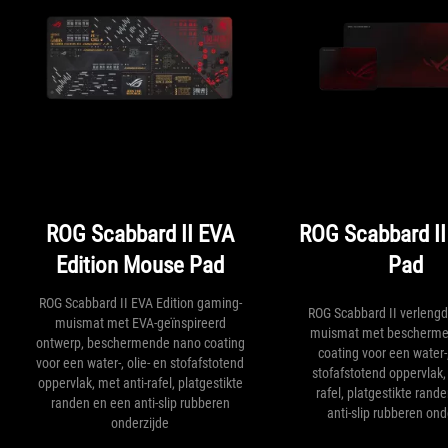
ROG Scabbard II EVA
ROG Scabbard I
Edition Mouse Pad
Pad
ROG Scabbard II EVA Edition gaming-
ROG Scabbard II verleng
muismat met EVA-geïnspireerd
muismat met bescherme
ontwerp, beschermende nano coating
coating voor een water-,
voor een water-, olie- en stofafstotend
stofafstotend oppervlak,
oppervlak, met anti-rafel, platgestikte
rafel, platgestikte rand
randen en een anti-slip rubberen
anti-slip rubberen ond
onderzijde