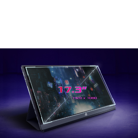
zorgen ervoor dat games snel en haarscherp draaien,
terwijl het ultradunne ontwerp en de krachtige ingebouwde
7800mAh accu betekent dat je hem overal mee naartoe
kunt nemen. Combineer dat met de aangepaste Smart
Cover en je hebt de ultieme draagbare gaming-monitor.