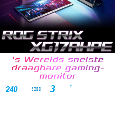
's Werelds snelste
draagbare gaming-
monitor
De ROG Strix XG17AHPE is een prachtige 17,3” Full HD IPS
draagbare monitor, ontworpen voor gaming. De 3ms
responstijd, 240Hz verversingssnelheid en Adaptive-sync