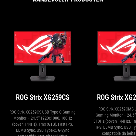
ROG Strix XG259CS
ROG Strix XG
ROG Strix XG259CMS 
ROG Strix XG259CS USB Type-C Gaming
Gaming Monitor – 24.5
Monitor – 24.5" 1920x1080, 180Hz
310Hz (boven 144Hz), 1m
(boven 144Hz), 1ms (GTG), Fast IPS,
IPS, ELMB Sync, USB Ty
ELMB Sync, USB Type-C, G-Sync
compatible (in beha