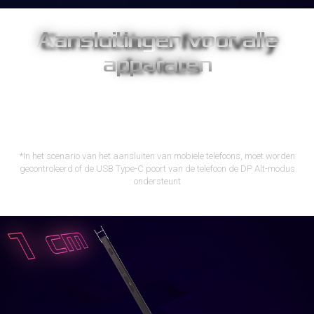
Aansluitingen voor alle
apparaten
Dankzij USB-C™ en micro-HDMI kan de Strix XG17AHPE content
weergeven vanaf een breed scala aan apparaten, waaronder
laptops, smartphones, game consoles, camera's en tablets,
voor een meer expansieve weergave voor werk of ontspanning.
*In het scenario van het aansluiten van mobiele telefoons, moet worden
gecontroleerd of de USB Type-C poort van de telefoon de DP Alt-modus
ondersteunt