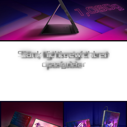
Slank, lichtgewicht en
draagbaar
Met een slank profiel van 1cm en een gewicht van slechts 1060
gram is de Strix XG17AHPE uitstekend draagbaar, eenvoudig op
te zetten en overal te gebruiken.