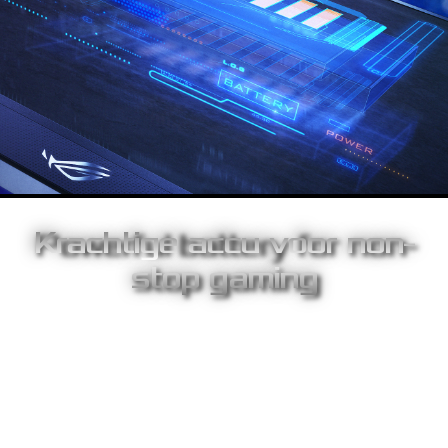
Krachtige accu voor non-
stop gaming
De hoge capaciteit 7800mAh accu zorgt voor voldoende
stroom voor maximaal 3,5 uur stevig gebruik op maximaal
240Hz, voor non-stop gaming power, waar dan ook. De ROG
Strix XG17AHPE ondersteunt ook Quick Charge 3.0 en USB
Power Delivery 3.0 technologie, zodat de accu met slechts één
uur laadtijd is op te laden voor 120 minuten (gebaseerd op PD
3.0) non-stop 240hz gebruik - klaar om in no time verder te gaan.