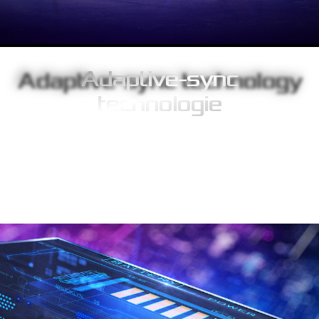
Adaptive-sync
technologie
Ondersteuning voor Adaptive-sync zorgt voor een vloeiende
gameplay-ervaring zonder tearing bij piekprestaties. Met hoge
verversingssnelheden, technologie voor het compenseren van
lage frame rates en lage latentie levert de Strix XG17AHPE overal
compromisloze gaming-ervaringen.