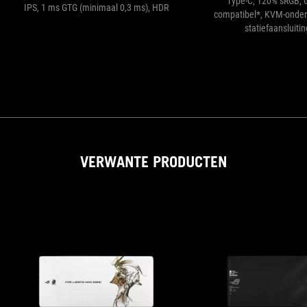
Type-C, 120% sRGB, 
IPS, 1 ms GTG (minimaal 0,3 ms), HDR
compatibel*, KVM-onder
statiefaansluitin
VERWANTE PRODUCTEN