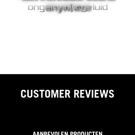
ongelooflijk geluid
Met aan de voorkant een stel stereo luidsprekers, pompt de ROG
Strix XG17AHPE gaming-audio direct naar de gebruiker, zodat elk
geluid zowel wordt gehoord als gevoeld. Ook heeft het
beeldscherm een ingebouwde ESS 9118 digitaal-naar-analoog
(DAC) converter om hoofdtelefoons aan te sturen. Deze single-
chip audioprocessor levert 24-bit/192kHz lossless playback
met een ongekend dynamisch bereik en ultralage vervorming,
voor heldere en meeslepende gaming-audio.
CUSTOMER REVIEWS
AANBEVOLEN PRODUCTEN