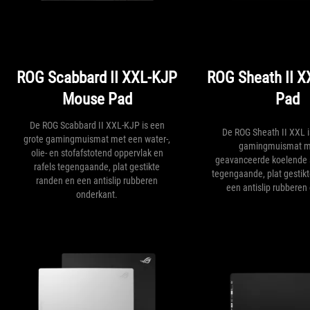
ROG Scabbard II XXL-KJP
ROG Sheath II 
Mouse Pad
Pad
De ROG Scabbard II XXL-KJP is een
De ROG Sheath II XXL i
grote gamingmuismat met een water-,
gamingmuismat m
olie- en stofafstotend oppervlak en
geavanceerde koelende s
rafels tegengaande, plat gestikte
tegengaande, plat gestikt
randen en een antislip rubberen
een antislip rubberen
onderkant.