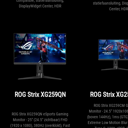
compatible, statiefaansluiting,
statiefaansluiting, Di
DisplayWidget Center, HDR
Center, HDR
ROG Strix XG259QN
ROG Strix XG
ROG Strix XG259CM 
Monitor - 24.5" 1920x10
ROG Strix XG259QN eSports Gaming
(boven 144Hz), 1ms (GTG),
Monitor - 25" (24.5" zichtbaar) FHD
Extreme Low Motion Blur
(1920 x 1080), 380Hz (overklokt), Fast