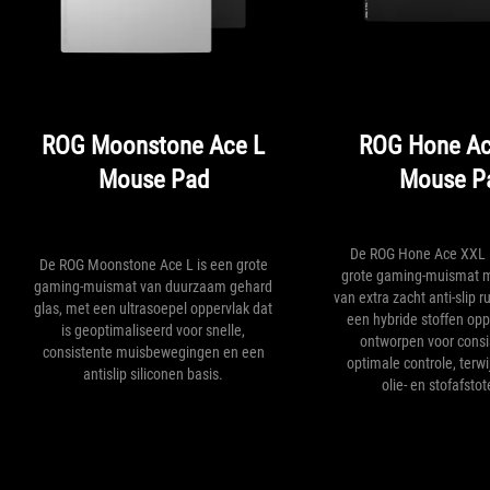
ROG Moonstone Ace L
ROG Hone Ac
Mouse Pad
Mouse P
De ROG Hone Ace XXL i
De ROG Moonstone Ace L is een grote
grote gaming-muismat m
gaming-muismat van duurzaam gehard
van extra zacht anti-slip r
glas, met een ultrasoepel oppervlak dat
een hybride stoffen oppe
is geoptimaliseerd voor snelle,
ontworpen voor consi
consistente muisbewegingen en een
optimale controle, terwij
antislip siliconen basis.
olie- en stofafstot