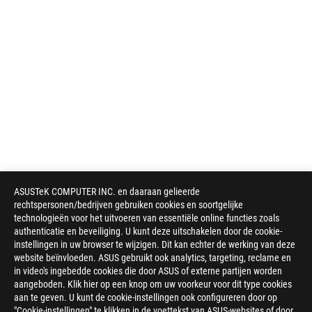
ASUSTeK COMPUTER INC. en daaraan gelieerde
rechtspersonen/bedrijven gebruiken cookies en soortgelijke
technologieën voor het uitvoeren van essentiële online functies zoals
authenticatie en beveiliging. U kunt deze uitschakelen door de cookie-
instellingen in uw browser te wijzigen. Dit kan echter de werking van deze
website beïnvloeden. ASUS gebruikt ook analytics, targeting, reclame en
in video's ingebedde cookies die door ASUS of externe partijen worden
aangeboden. Klik hier op een knop om uw voorkeur voor dit type cookies
aan te geven. U kunt de cookie-instellingen ook configureren door op
"Cookie-instellingen" te klikken in de voettekst van ASUS-websites of door